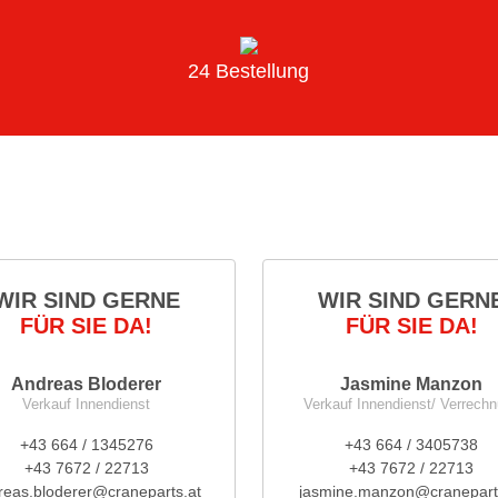
24 Bestellung
WIR SIND GERNE
WIR SIND GERN
FÜR SIE DA!
FÜR SIE DA!
Andreas Bloderer
Jasmine Manzon
Verkauf Innendienst
Verkauf Innendienst/ Verrech
+43 664 / 1345276
+43 664 / 3405738
+43 7672 / 22713
+43 7672 / 22713
reas.bloderer@craneparts.at
jasmine.manzon@cranepart