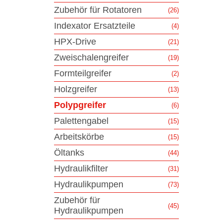
Zubehör für Rotatoren
(26)
Indexator Ersatzteile
(4)
HPX-Drive
(21)
Zweischalengreifer
(19)
Formteilgreifer
(2)
Holzgreifer
(13)
Polypgreifer
(6)
Palettengabel
(15)
Arbeitskörbe
(15)
Öltanks
(44)
Hydraulikfilter
(31)
Hydraulikpumpen
(73)
Zubehör für
(45)
Hydraulikpumpen