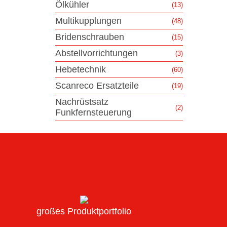
Ölkühler
(13)
Multikupplungen
(48)
Bridenschrauben
(15)
Abstellvorrichtungen
(3)
Hebetechnik
(60)
Scanreco Ersatzteile
(19)
Nachrüstsatz
(2)
Funkfernsteuerung
großes Produktportfolio