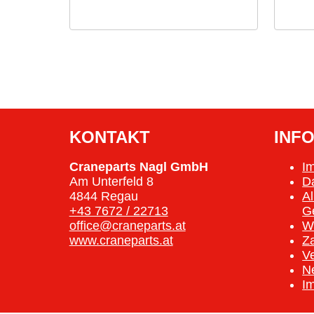
KONTAKT
INF
Craneparts Nagl GmbH
I
Am Unterfeld 8
D
4844 Regau
A
+43 7672 / 22713
G
office@craneparts.at
W
www.craneparts.at
Z
V
N
I