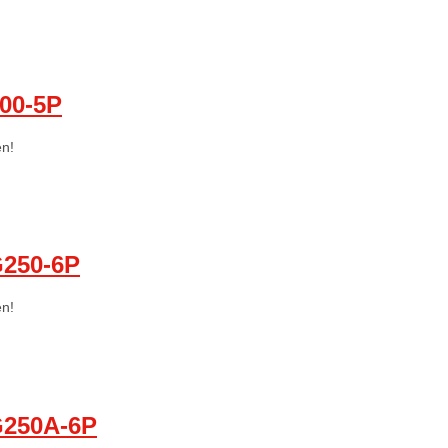
00-5P
en!
250-6P
en!
250A-6P