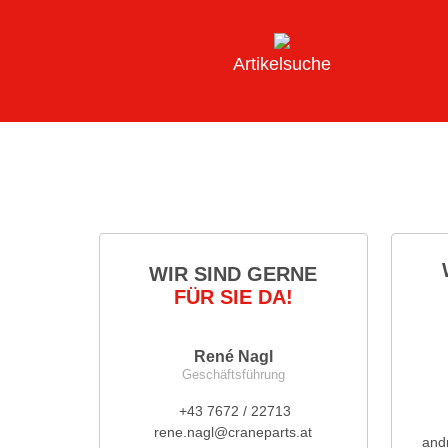
Artikelsuche
WIR SIND GERNE
FÜR SIE DA!
René Nagl
Geschäftsführung
+43 7672 / 22713
rene.nagl@craneparts.at
and