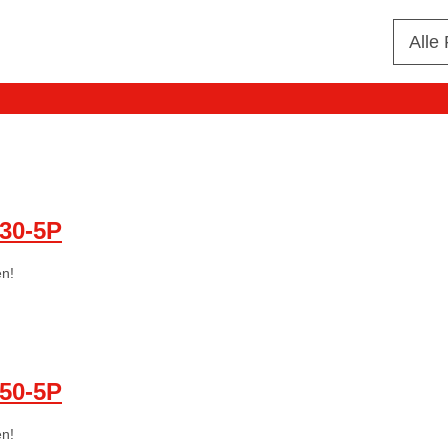
Alle
30-5P
en!
50-5P
en!