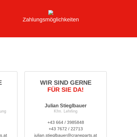
Zahlungsmöglichkeiten
E
WIR SIND GERNE
FÜR SIE DA!
Julian Stieglbauer
nung
Kfm. Lehrling
+43 664 / 3985848
+43 7672 / 22713
s.at
julian.stieglbauer@craneparts.at