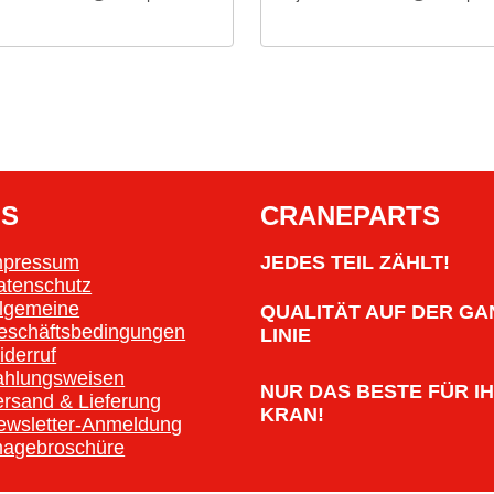
OS
CRANEPARTS
mpressum
JEDES TEIL ZÄHLT!
atenschutz
llgemeine
QUALITÄT AUF DER GA
eschäftsbedingungen
LINIE
iderruf
ahlungsweisen
NUR DAS BESTE FÜR I
ersand & Lieferung
KRAN!
ewsletter-Anmeldung
magebroschüre