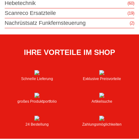
Hebetechnik
(60)
Scanreco Ersatzteile
(19)
Nachrüstsatz Funkfernsteuerung
(2)
IHRE VORTEILE IM SHOP
Schnelle Lieferung
Exklusive Preisvorteile
großes Produktportfolio
Artikelsuche
24 Bestellung
Zahlungsmöglichkeiten