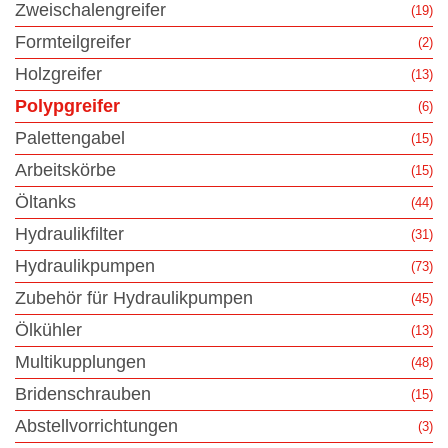
Zweischalengreifer
(19)
Formteilgreifer
(2)
Holzgreifer
(13)
Polypgreifer
(6)
Palettengabel
(15)
Arbeitskörbe
(15)
Öltanks
(44)
Hydraulikfilter
(31)
Hydraulikpumpen
(73)
Zubehör für Hydraulikpumpen
(45)
Ölkühler
(13)
Multikupplungen
(48)
Bridenschrauben
(15)
Abstellvorrichtungen
(3)