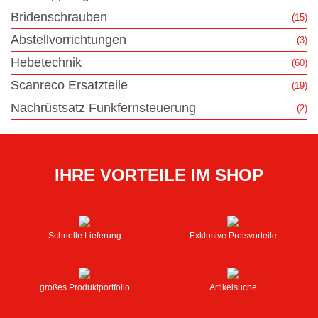
Bridenschrauben
(15)
Abstellvorrichtungen
(3)
Hebetechnik
(60)
Scanreco Ersatzteile
(19)
Nachrüstsatz Funkfernsteuerung
(2)
IHRE VORTEILE IM SHOP
Schnelle Lieferung
Exklusive Preisvorteile
großes Produktportfolio
Artikelsuche