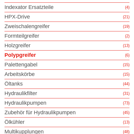
Indexator Ersatzteile
(4)
HPX-Drive
(21)
Zweischalengreifer
(19)
Formteilgreifer
(2)
Holzgreifer
(13)
Polypgreifer
(6)
Palettengabel
(15)
Arbeitskörbe
(15)
Öltanks
(44)
Hydraulikfilter
(31)
Hydraulikpumpen
(73)
Zubehör für Hydraulikpumpen
(45)
Ölkühler
(13)
Multikupplungen
(48)