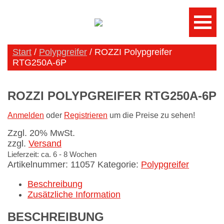
Start
/
Polypgreifer
/ ROZZI Polypgreifer
RTG250A-6P
ROZZI POLYPGREIFER RTG250A-6P
Anmelden
oder
Registrieren
um die Preise zu sehen!
Zzgl. 20% MwSt.
zzgl.
Versand
Lieferzeit: ca. 6 - 8 Wochen
Artikelnummer:
11057
Kategorie:
Polypgreifer
Beschreibung
Zusätzliche Information
BESCHREIBUNG