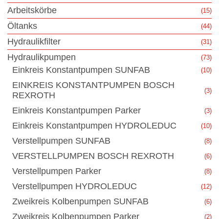
Arbeitskörbe
(15)
Öltanks
(44)
Hydraulikfilter
(31)
Hydraulikpumpen
(73)
Einkreis Konstantpumpen SUNFAB
(10)
EINKREIS KONSTANTPUMPEN BOSCH
(3)
REXROTH
Einkreis Konstantpumpen Parker
(3)
Einkreis Konstantpumpen HYDROLEDUC
(10)
Verstellpumpen SUNFAB
(8)
VERSTELLPUMPEN BOSCH REXROTH
(6)
Verstellpumpen Parker
(8)
Verstellpumpen HYDROLEDUC
(12)
Zweikreis Kolbenpumpen SUNFAB
(6)
Zweikreis Kolbenpumpen Parker
(2)