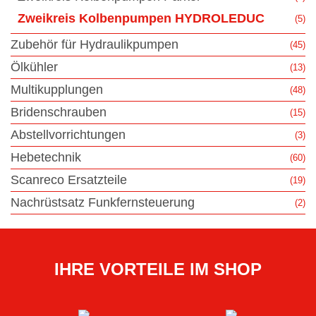
Zweikreis Kolbenpumpen HYDROLEDUC
(5)
Zubehör für Hydraulikpumpen
(45)
Ölkühler
(13)
Multikupplungen
(48)
Bridenschrauben
(15)
Abstellvorrichtungen
(3)
Hebetechnik
(60)
Scanreco Ersatzteile
(19)
Nachrüstsatz Funkfernsteuerung
(2)
IHRE VORTEILE IM SHOP