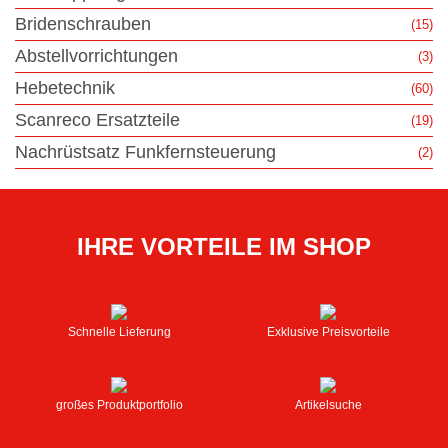
Bridenschrauben
(15)
Abstellvorrichtungen
(3)
Hebetechnik
(60)
Scanreco Ersatzteile
(19)
Nachrüstsatz Funkfernsteuerung
(2)
IHRE VORTEILE IM SHOP
Schnelle Lieferung
Exklusive Preisvorteile
großes Produktportfolio
Artikelsuche