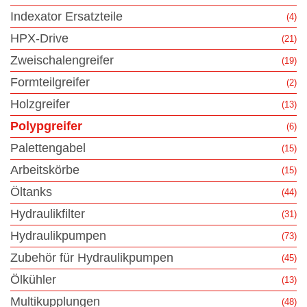
Indexator Ersatzteile
(4)
HPX-Drive
(21)
Zweischalengreifer
(19)
Formteilgreifer
(2)
Holzgreifer
(13)
Polypgreifer
(6)
Palettengabel
(15)
Arbeitskörbe
(15)
Öltanks
(44)
Hydraulikfilter
(31)
Hydraulikpumpen
(73)
Zubehör für Hydraulikpumpen
(45)
Ölkühler
(13)
Multikupplungen
(48)