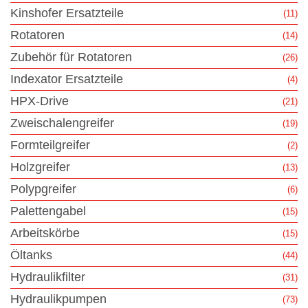
Kinshofer Ersatzteile
(11)
Rotatoren
(14)
Zubehör für Rotatoren
(26)
Indexator Ersatzteile
(4)
HPX-Drive
(21)
Zweischalengreifer
(19)
Formteilgreifer
(2)
Holzgreifer
(13)
Polypgreifer
(6)
Palettengabel
(15)
Arbeitskörbe
(15)
Öltanks
(44)
Hydraulikfilter
(31)
Hydraulikpumpen
(73)