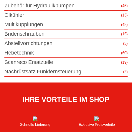
Zubehör für Hydraulikpumpen
(45)
Ölkühler
(13)
Multikupplungen
(48)
Bridenschrauben
(15)
Abstellvorrichtungen
(3)
Hebetechnik
(60)
Scanreco Ersatzteile
(19)
Nachrüstsatz Funkfernsteuerung
(2)
IHRE VORTEILE IM SHOP
Schnelle Lieferung
Exklusive Preisvorteile