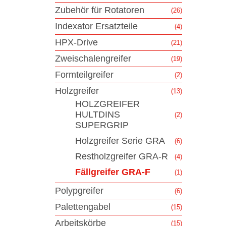
Zubehör für Rotatoren
(26)
Indexator Ersatzteile
(4)
HPX-Drive
(21)
Zweischalengreifer
(19)
Formteilgreifer
(2)
Holzgreifer
(13)
HOLZGREIFER
HULTDINS
(2)
SUPERGRIP
Holzgreifer Serie GRA
(6)
Restholzgreifer GRA-R
(4)
Fällgreifer GRA-F
(1)
Polypgreifer
(6)
Palettengabel
(15)
Arbeitskörbe
(15)