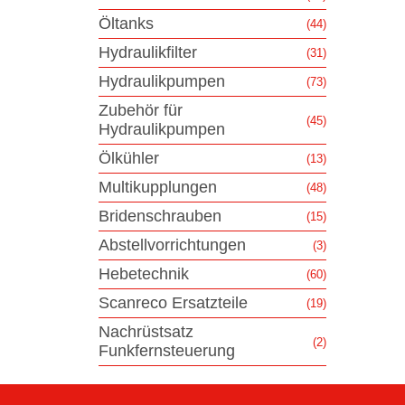
Öltanks
(44)
Hydraulikfilter
(31)
Hydraulikpumpen
(73)
Zubehör für
(45)
Hydraulikpumpen
Ölkühler
(13)
Multikupplungen
(48)
Bridenschrauben
(15)
Abstellvorrichtungen
(3)
Hebetechnik
(60)
Scanreco Ersatzteile
(19)
Nachrüstsatz
(2)
Funkfernsteuerung