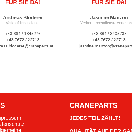
FÜR SIE DA!
FÜR SIE DA!
Andreas Bloderer
Jasmine Manzon
Verkauf Innendienst
Verkauf Innendienst/ Verrech
+43 664 / 1345276
+43 664 / 3405738
+43 7672 / 22713
+43 7672 / 22713
reas.bloderer@craneparts.at
jasmine.manzon@cranepart
OS
CRANEPARTS
mpressum
JEDES TEIL ZÄHLT!
atenschutz
llgemeine
QUALITÄT AUF DER GA