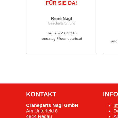
FÜR SIE DA!
René Nagl
Geschäftsführung
+43 7672 / 22713
rene.nagl@craneparts.at
and
KONTAKT
INF
Craneparts Nagl GmbH
I
Am Unterfeld 8
D
4844 Regau
A