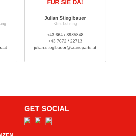
FÜR SIE DA!
Julian Stieglbauer
nung
Kfm. Lehrling
+43 664 / 3985848
+43 7672 / 22713
s.at
julian.stieglbauer@craneparts.at
GET SOCIAL
NZEN