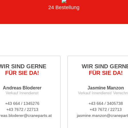
24 Bestellung
WIR SIND GERNE
WIR SIND GERN
FÜR SIE DA!
FÜR SIE DA!
Andreas Bloderer
Jasmine Manzon
Verkauf Innendienst
Verkauf Innendienst/ Verrech
+43 664 / 1345276
+43 664 / 3405738
+43 7672 / 22713
+43 7672 / 22713
reas.bloderer@craneparts.at
jasmine.manzon@cranepart