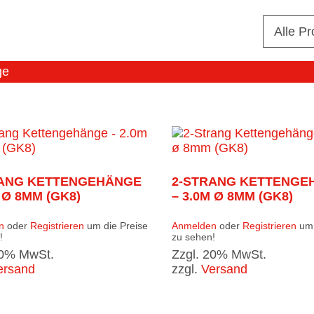
Alle P
ge
RANG KETTENGEHÄNGE
2-STRANG KETTENGE
 Ø 8MM (GK8)
– 3.0M Ø 8MM (GK8)
n
oder
Registrieren
um die Preise
Anmelden
oder
Registrieren
um 
!
zu sehen!
20% MwSt.
Zzgl. 20% MwSt.
ersand
zzgl.
Versand