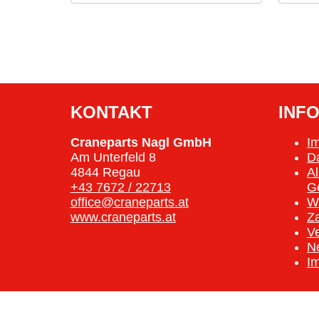
KONTAKT
INF
Craneparts Nagl GmbH
I
Am Unterfeld 8
D
4844 Regau
A
+43 7672 / 22713
G
office@craneparts.at
W
www.craneparts.at
Z
V
N
I