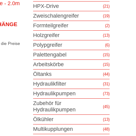
HPX-Drive
(21)
Zweischalengreifer
(19)
HÄNGE
Formteilgreifer
(2)
Holzgreifer
(13)
die Preise
Polypgreifer
(6)
Palettengabel
(15)
Arbeitskörbe
(15)
Öltanks
(44)
Hydraulikfilter
(31)
Hydraulikpumpen
(73)
Zubehör für
(45)
Hydraulikpumpen
Ölkühler
(13)
Multikupplungen
(48)