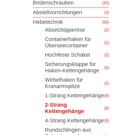
Bridenschrauben
(15)
Abstellvorrichtungen
(3)
Hebetechnik
(60)
Absetzkipperöse
(2)
Containerhaken für
(2)
Überseecontainer
Hochfeste Schäkel
(2)
Sicherungsklappe für
(4)
Haken-Kettengehänge
Wirbelhaken für
(2)
Kranarmspitze
1-Strang Kettengehänge
(8)
2-Strang
(8)
Kettengehänge
4-Strang Kettengehänge
(8)
Rundschlingen aus