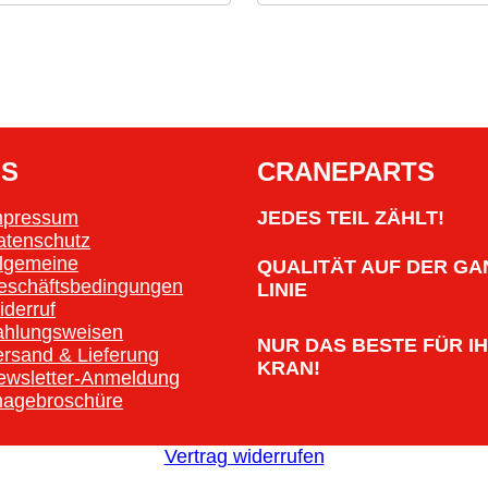
OS
CRANEPARTS
mpressum
JEDES TEIL ZÄHLT!
atenschutz
llgemeine
QUALITÄT AUF DER GA
eschäftsbedingungen
LINIE
iderruf
ahlungsweisen
NUR DAS BESTE FÜR I
ersand & Lieferung
KRAN!
ewsletter-Anmeldung
magebroschüre
Vertrag widerrufen