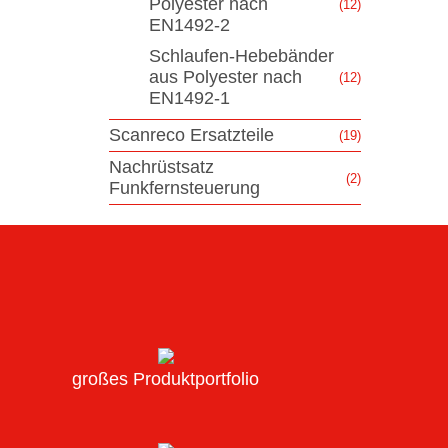
Polyester nach
(12)
EN1492-2
Schlaufen-Hebebänder
aus Polyester nach
(12)
EN1492-1
Scanreco Ersatzteile
(19)
Nachrüstsatz
(2)
Funkfernsteuerung
großes Produktportfolio