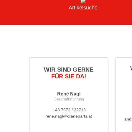
Artikelsuche
WIR SIND GERNE
FÜR SIE DA!
René Nagl
Geschäftsführung
+43 7672 / 22713
rene.nagl@craneparts.at
and