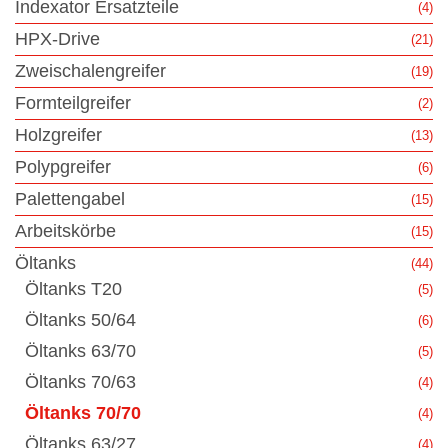
Indexator Ersatzteile
(4)
HPX-Drive
(21)
Zweischalengreifer
(19)
Formteilgreifer
(2)
Holzgreifer
(13)
Polypgreifer
(6)
Palettengabel
(15)
Arbeitskörbe
(15)
Öltanks
(44)
Öltanks T20
(5)
Öltanks 50/64
(6)
Öltanks 63/70
(5)
Öltanks 70/63
(4)
Öltanks 70/70
(4)
Öltanks 63/27
(4)