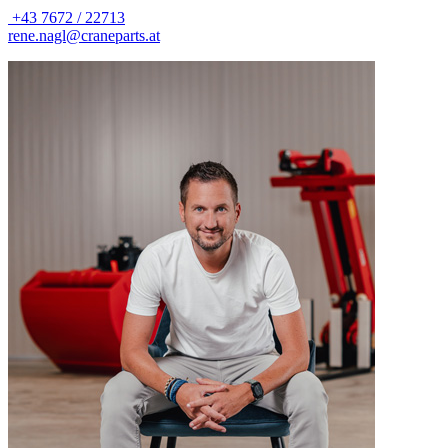
+43 7672 / 22713
rene.nagl@craneparts.at