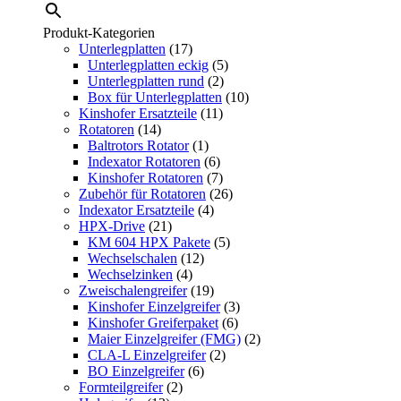
Produkt-Kategorien
Unterlegplatten
(17)
Unterlegplatten eckig
(5)
Unterlegplatten rund
(2)
Box für Unterlegplatten
(10)
Kinshofer Ersatzteile
(11)
Rotatoren
(14)
Baltrotors Rotator
(1)
Indexator Rotatoren
(6)
Kinshofer Rotatoren
(7)
Zubehör für Rotatoren
(26)
Indexator Ersatzteile
(4)
HPX-Drive
(21)
KM 604 HPX Pakete
(5)
Wechselschalen
(12)
Wechselzinken
(4)
Zweischalengreifer
(19)
Kinshofer Einzelgreifer
(3)
Kinshofer Greiferpaket
(6)
Maier Einzelgreifer (FMG)
(2)
CLA-L Einzelgreifer
(2)
BO Einzelgreifer
(6)
Formteilgreifer
(2)