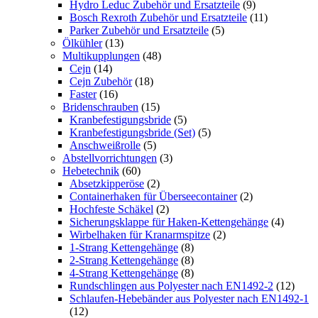
Hydro Leduc Zubehör und Ersatzteile
(9)
Bosch Rexroth Zubehör und Ersatzteile
(11)
Parker Zubehör und Ersatzteile
(5)
Ölkühler
(13)
Multikupplungen
(48)
Cejn
(14)
Cejn Zubehör
(18)
Faster
(16)
Bridenschrauben
(15)
Kranbefestigungsbride
(5)
Kranbefestigungsbride (Set)
(5)
Anschweißrolle
(5)
Abstellvorrichtungen
(3)
Hebetechnik
(60)
Absetzkipperöse
(2)
Containerhaken für Überseecontainer
(2)
Hochfeste Schäkel
(2)
Sicherungsklappe für Haken-Kettengehänge
(4)
Wirbelhaken für Kranarmspitze
(2)
1-Strang Kettengehänge
(8)
2-Strang Kettengehänge
(8)
4-Strang Kettengehänge
(8)
Rundschlingen aus Polyester nach EN1492-2
(12)
Schlaufen-Hebebänder aus Polyester nach EN1492-1
(12)