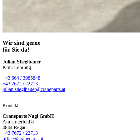
Wir sind gerne
für Sie da!
Julian Stieglbauer
Kfm. Lehrling
+43 664 / 3985848
+43 7672 / 22713
julian.stieglbauer@craneparts.at
Kontakt
Craneparts Nagl GmbH
Am Unterfeld 8
4844 Regau
+43 7672 / 22713
office@craneparts.at