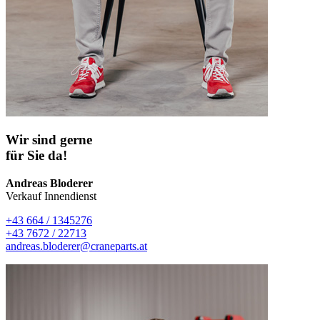
Wir sind gerne
für Sie da!
Andreas Bloderer
Verkauf Innendienst
+43 664 / 1345276
+43 7672 / 22713
andreas.bloderer@craneparts.at