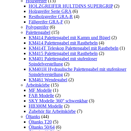
Holzgreifer
(13)
HOLZGREIFER HULTDINS SUPERGRIP
(2)
Holzgreifer Serie GRA
(6)
Restholzgreifer GRA-R
(4)
Fällgreifer GRA-F
(1)
Polypgreifer
(6)
Palettengabel
(15)
KM414 Palettengabel mit Kamm und Bügel
(2)
KM414 Palettengabel mit Rasthebeln
(4)
KM414T Teleskop Palettengabel mit Rasthebeln
(1)
KM415 Palettengabel mit Rasthebeln
(2)
KM401 Palettengabel mit stufenloser
Spindelverstellung
(2)
KM401H Hydraulische Palettengabel mit stufenloser
Spindelverstellung
(2)
KM461 Wendegabel
(2)
Arbeitskörbe
(15)
MF Modelle
(1)
FAB Modelle
(2)
SKY Modelle 360° schwenkbar
(3)
HB300M Modelle
(2)
Zubehör für Arbeitskörbe
(7)
Öltanks
(44)
Öltanks T20
(5)
Öltanks 50/64
(6)