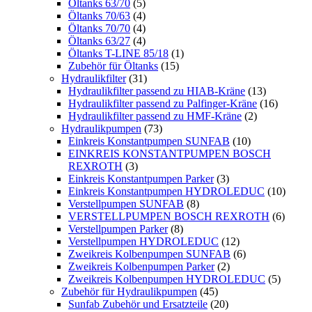
Öltanks 63/70
(5)
Öltanks 70/63
(4)
Öltanks 70/70
(4)
Öltanks 63/27
(4)
Öltanks T-LINE 85/18
(1)
Zubehör für Öltanks
(15)
Hydraulikfilter
(31)
Hydraulikfilter passend zu HIAB-Kräne
(13)
Hydraulikfilter passend zu Palfinger-Kräne
(16)
Hydraulikfilter passend zu HMF-Kräne
(2)
Hydraulikpumpen
(73)
Einkreis Konstantpumpen SUNFAB
(10)
EINKREIS KONSTANTPUMPEN BOSCH
REXROTH
(3)
Einkreis Konstantpumpen Parker
(3)
Einkreis Konstantpumpen HYDROLEDUC
(10)
Verstellpumpen SUNFAB
(8)
VERSTELLPUMPEN BOSCH REXROTH
(6)
Verstellpumpen Parker
(8)
Verstellpumpen HYDROLEDUC
(12)
Zweikreis Kolbenpumpen SUNFAB
(6)
Zweikreis Kolbenpumpen Parker
(2)
Zweikreis Kolbenpumpen HYDROLEDUC
(5)
Zubehör für Hydraulikpumpen
(45)
Sunfab Zubehör und Ersatzteile
(20)