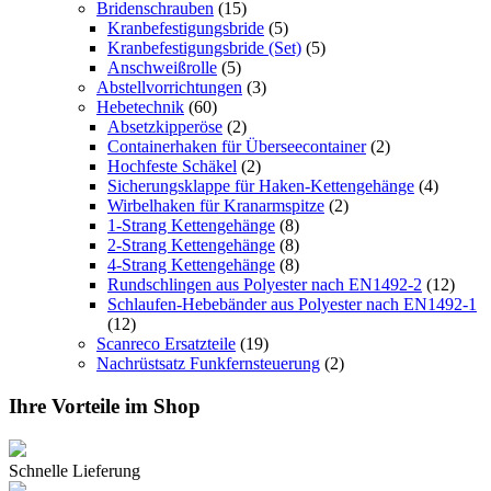
Bridenschrauben
(15)
Kranbefestigungsbride
(5)
Kranbefestigungsbride (Set)
(5)
Anschweißrolle
(5)
Abstellvorrichtungen
(3)
Hebetechnik
(60)
Absetzkipperöse
(2)
Containerhaken für Überseecontainer
(2)
Hochfeste Schäkel
(2)
Sicherungsklappe für Haken-Kettengehänge
(4)
Wirbelhaken für Kranarmspitze
(2)
1-Strang Kettengehänge
(8)
2-Strang Kettengehänge
(8)
4-Strang Kettengehänge
(8)
Rundschlingen aus Polyester nach EN1492-2
(12)
Schlaufen-Hebebänder aus Polyester nach EN1492-1
(12)
Scanreco Ersatzteile
(19)
Nachrüstsatz Funkfernsteuerung
(2)
Ihre Vorteile im Shop
Schnelle Lieferung