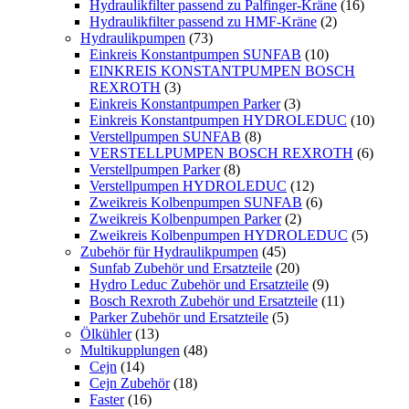
Hydraulikfilter passend zu Palfinger-Kräne
(16)
Hydraulikfilter passend zu HMF-Kräne
(2)
Hydraulikpumpen
(73)
Einkreis Konstantpumpen SUNFAB
(10)
EINKREIS KONSTANTPUMPEN BOSCH
REXROTH
(3)
Einkreis Konstantpumpen Parker
(3)
Einkreis Konstantpumpen HYDROLEDUC
(10)
Verstellpumpen SUNFAB
(8)
VERSTELLPUMPEN BOSCH REXROTH
(6)
Verstellpumpen Parker
(8)
Verstellpumpen HYDROLEDUC
(12)
Zweikreis Kolbenpumpen SUNFAB
(6)
Zweikreis Kolbenpumpen Parker
(2)
Zweikreis Kolbenpumpen HYDROLEDUC
(5)
Zubehör für Hydraulikpumpen
(45)
Sunfab Zubehör und Ersatzteile
(20)
Hydro Leduc Zubehör und Ersatzteile
(9)
Bosch Rexroth Zubehör und Ersatzteile
(11)
Parker Zubehör und Ersatzteile
(5)
Ölkühler
(13)
Multikupplungen
(48)
Cejn
(14)
Cejn Zubehör
(18)
Faster
(16)