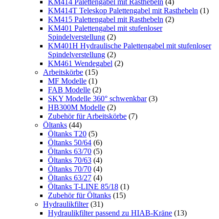
KM414 Palettengabel mit Rasthebeln
(4)
KM414T Teleskop Palettengabel mit Rasthebeln
(1)
KM415 Palettengabel mit Rasthebeln
(2)
KM401 Palettengabel mit stufenloser
Spindelverstellung
(2)
KM401H Hydraulische Palettengabel mit stufenloser
Spindelverstellung
(2)
KM461 Wendegabel
(2)
Arbeitskörbe
(15)
MF Modelle
(1)
FAB Modelle
(2)
SKY Modelle 360° schwenkbar
(3)
HB300M Modelle
(2)
Zubehör für Arbeitskörbe
(7)
Öltanks
(44)
Öltanks T20
(5)
Öltanks 50/64
(6)
Öltanks 63/70
(5)
Öltanks 70/63
(4)
Öltanks 70/70
(4)
Öltanks 63/27
(4)
Öltanks T-LINE 85/18
(1)
Zubehör für Öltanks
(15)
Hydraulikfilter
(31)
Hydraulikfilter passend zu HIAB-Kräne
(13)