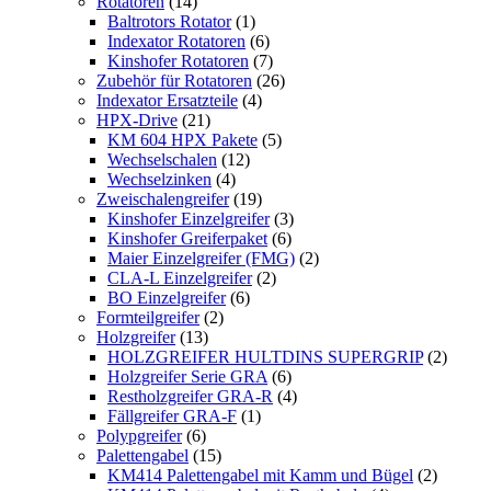
Rotatoren
(14)
Baltrotors Rotator
(1)
Indexator Rotatoren
(6)
Kinshofer Rotatoren
(7)
Zubehör für Rotatoren
(26)
Indexator Ersatzteile
(4)
HPX-Drive
(21)
KM 604 HPX Pakete
(5)
Wechselschalen
(12)
Wechselzinken
(4)
Zweischalengreifer
(19)
Kinshofer Einzelgreifer
(3)
Kinshofer Greiferpaket
(6)
Maier Einzelgreifer (FMG)
(2)
CLA-L Einzelgreifer
(2)
BO Einzelgreifer
(6)
Formteilgreifer
(2)
Holzgreifer
(13)
HOLZGREIFER HULTDINS SUPERGRIP
(2)
Holzgreifer Serie GRA
(6)
Restholzgreifer GRA-R
(4)
Fällgreifer GRA-F
(1)
Polypgreifer
(6)
Palettengabel
(15)
KM414 Palettengabel mit Kamm und Bügel
(2)