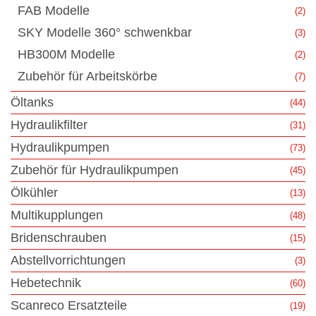
FAB Modelle
(2)
SKY Modelle 360° schwenkbar
(3)
HB300M Modelle
(2)
Zubehör für Arbeitskörbe
(7)
Öltanks
(44)
Hydraulikfilter
(31)
Hydraulikpumpen
(73)
Zubehör für Hydraulikpumpen
(45)
Ölkühler
(13)
Multikupplungen
(48)
Bridenschrauben
(15)
Abstellvorrichtungen
(3)
Hebetechnik
(60)
Scanreco Ersatzteile
(19)