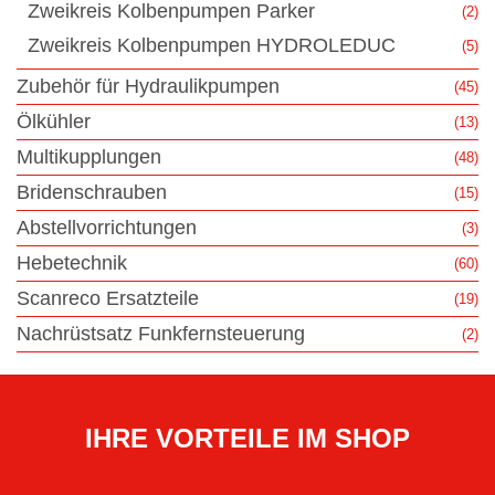
Zweikreis Kolbenpumpen Parker
(2)
Zweikreis Kolbenpumpen HYDROLEDUC
(5)
Zubehör für Hydraulikpumpen
(45)
Ölkühler
(13)
Multikupplungen
(48)
Bridenschrauben
(15)
Abstellvorrichtungen
(3)
Hebetechnik
(60)
Scanreco Ersatzteile
(19)
Nachrüstsatz Funkfernsteuerung
(2)
IHRE VORTEILE IM SHOP