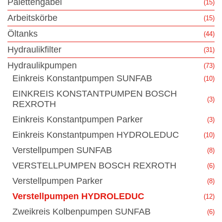
Palettengabel
(15)
Arbeitskörbe
(15)
Öltanks
(44)
Hydraulikfilter
(31)
Hydraulikpumpen
(73)
Einkreis Konstantpumpen SUNFAB
(10)
EINKREIS KONSTANTPUMPEN BOSCH
(3)
REXROTH
Einkreis Konstantpumpen Parker
(3)
Einkreis Konstantpumpen HYDROLEDUC
(10)
Verstellpumpen SUNFAB
(8)
VERSTELLPUMPEN BOSCH REXROTH
(6)
Verstellpumpen Parker
(8)
Verstellpumpen HYDROLEDUC
(12)
Zweikreis Kolbenpumpen SUNFAB
(6)