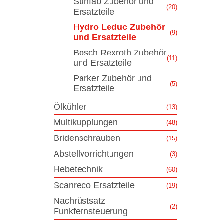
Sunfab Zubehör und
(20)
Ersatzteile
Hydro Leduc Zubehör
(9)
und Ersatzteile
Bosch Rexroth Zubehör
(11)
und Ersatzteile
Parker Zubehör und
(5)
Ersatzteile
Ölkühler
(13)
Multikupplungen
(48)
Bridenschrauben
(15)
Abstellvorrichtungen
(3)
Hebetechnik
(60)
Scanreco Ersatzteile
(19)
Nachrüstsatz
(2)
Funkfernsteuerung