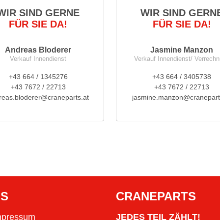
WIR SIND GERNE
WIR SIND GERN
FÜR SIE DA!
FÜR SIE DA!
Andreas Bloderer
Jasmine Manzon
Verkauf Innendienst
Verkauf Innendienst/ Verrech
+43 664 / 1345276
+43 664 / 3405738
+43 7672 / 22713
+43 7672 / 22713
reas.bloderer@craneparts.at
jasmine.manzon@cranepart
OS
CRANEPARTS
mpressum
JEDES TEIL ZÄHLT!