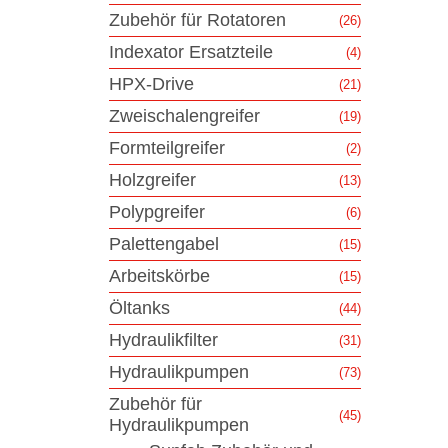
Zubehör für Rotatoren
(26)
Indexator Ersatzteile
(4)
HPX-Drive
(21)
Zweischalengreifer
(19)
Formteilgreifer
(2)
Holzgreifer
(13)
Polypgreifer
(6)
Palettengabel
(15)
Arbeitskörbe
(15)
Öltanks
(44)
Hydraulikfilter
(31)
Hydraulikpumpen
(73)
Zubehör für
(45)
Hydraulikpumpen