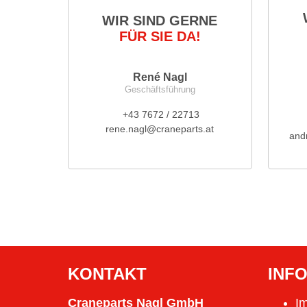
WIR SIND GERNE
FÜR SIE DA!
René Nagl
Geschäftsführung
+43 7672 / 22713
rene.nagl@craneparts.at
and
KONTAKT
INF
Craneparts Nagl GmbH
I