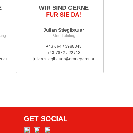
E
WIR SIND GERNE
FÜR SIE DA!
Julian Stieglbauer
nung
Kfm. Lehrling
+43 664 / 3985848
+43 7672 / 22713
s.at
julian.stieglbauer@craneparts.at
GET SOCIAL