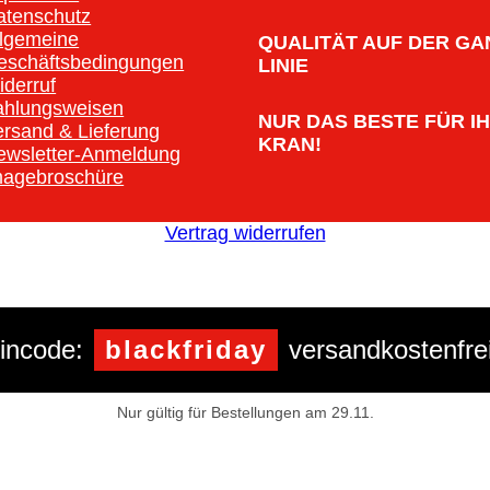
atenschutz
llgemeine
QUALITÄT AUF DER GA
eschäftsbedingungen
LINIE
iderruf
ahlungsweisen
NUR DAS BESTE FÜR I
ersand & Lieferung
KRAN!
ewsletter-Anmeldung
magebroschüre
Vertrag widerrufen
incode:
blackfriday
versandkostenfrei
Nur gültig für Bestellungen am 29.11.