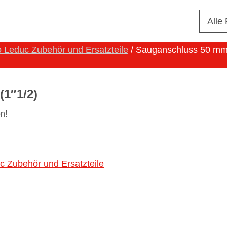
Alle
 Leduc Zubehör und Ersatzteile
/ Sauganschluss 50 mm 
1″1/2)
n!
c Zubehör und Ersatzteile