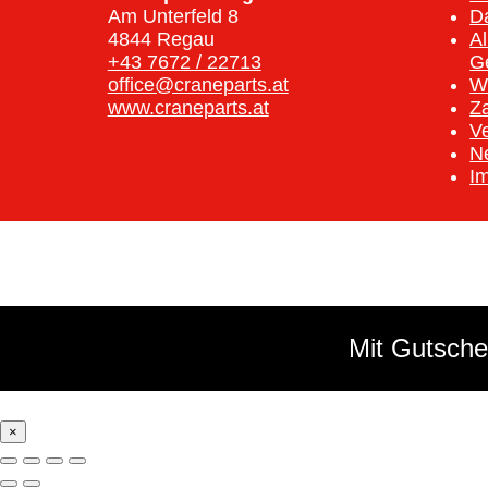
Am Unterfeld 8
D
4844 Regau
A
+43 7672 / 22713
G
office@craneparts.at
W
www.craneparts.at
Z
V
N
I
Mit Gutsche
×