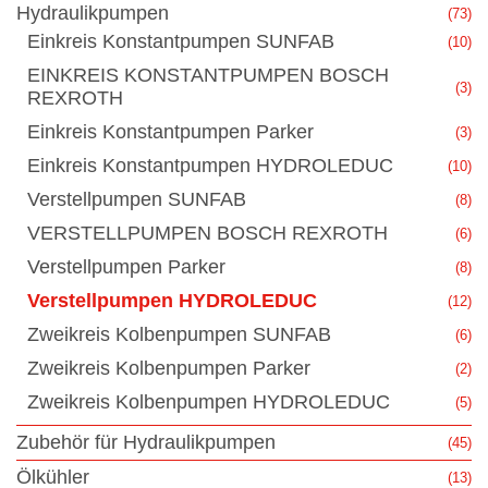
Hydraulikpumpen
(73)
Einkreis Konstantpumpen SUNFAB
(10)
EINKREIS KONSTANTPUMPEN BOSCH
(3)
REXROTH
Einkreis Konstantpumpen Parker
(3)
Einkreis Konstantpumpen HYDROLEDUC
(10)
Verstellpumpen SUNFAB
(8)
VERSTELLPUMPEN BOSCH REXROTH
(6)
Verstellpumpen Parker
(8)
Verstellpumpen HYDROLEDUC
(12)
Zweikreis Kolbenpumpen SUNFAB
(6)
Zweikreis Kolbenpumpen Parker
(2)
Zweikreis Kolbenpumpen HYDROLEDUC
(5)
Zubehör für Hydraulikpumpen
(45)
Ölkühler
(13)