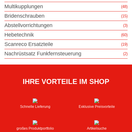
Multikupplungen
(48)
Bridenschrauben
(15)
Abstellvorrichtungen
(3)
Hebetechnik
(60)
Scanreco Ersatzteile
(19)
Nachrüstsatz Funkfernsteuerung
(2)
IHRE VORTEILE IM SHOP
Schnelle Lieferung
Exklusive Preisvorteile
großes Produktportfolio
Artikelsuche