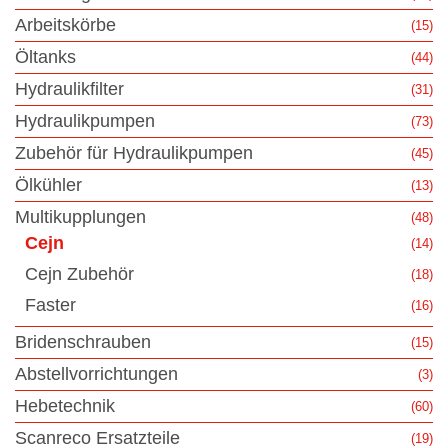
Arbeitskörbe
(15)
Öltanks
(44)
Hydraulikfilter
(31)
Hydraulikpumpen
(73)
Zubehör für Hydraulikpumpen
(45)
Ölkühler
(13)
Multikupplungen
(48)
Cejn
(14)
Cejn Zubehör
(18)
Faster
(16)
Bridenschrauben
(15)
Abstellvorrichtungen
(3)
Hebetechnik
(60)
Scanreco Ersatzteile
(19)