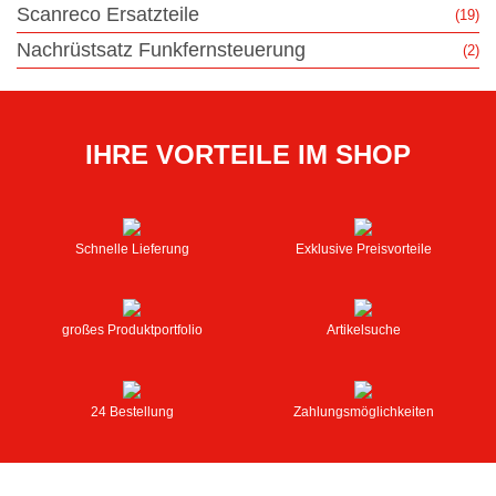
Scanreco Ersatzteile
(19)
Nachrüstsatz Funkfernsteuerung
(2)
IHRE VORTEILE IM SHOP
Schnelle Lieferung
Exklusive Preisvorteile
großes Produktportfolio
Artikelsuche
24 Bestellung
Zahlungsmöglichkeiten