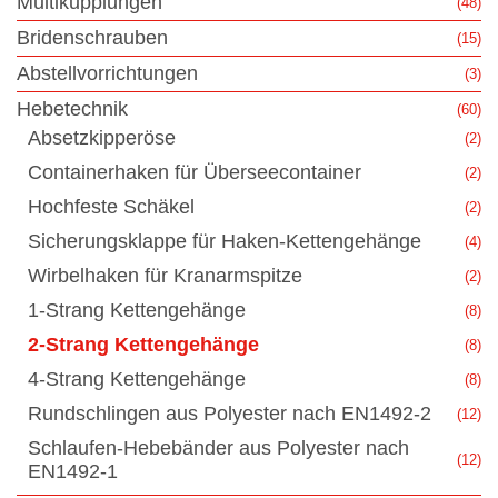
Multikupplungen
(48)
Bridenschrauben
(15)
Abstellvorrichtungen
(3)
Hebetechnik
(60)
Absetzkipperöse
(2)
Containerhaken für Überseecontainer
(2)
Hochfeste Schäkel
(2)
Sicherungsklappe für Haken-Kettengehänge
(4)
Wirbelhaken für Kranarmspitze
(2)
1-Strang Kettengehänge
(8)
2-Strang Kettengehänge
(8)
4-Strang Kettengehänge
(8)
Rundschlingen aus Polyester nach EN1492-2
(12)
Schlaufen-Hebebänder aus Polyester nach
(12)
EN1492-1