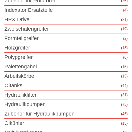
Zubehör für Rotatoren
(26)
Indexator Ersatzteile
(4)
HPX-Drive
(21)
Zweischalengreifer
(19)
Formteilgreifer
(2)
Holzgreifer
(13)
Polypgreifer
(6)
Palettengabel
(15)
Arbeitskörbe
(15)
Öltanks
(44)
Hydraulikfilter
(31)
Hydraulikpumpen
(73)
Zubehör für Hydraulikpumpen
(45)
Ölkühler
(13)