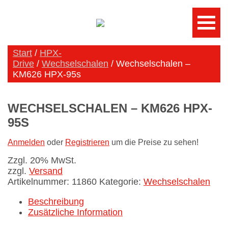
Start
/
HPX-
Drive
/
Wechselschalen
/ Wechselschalen –
KM626 HPX-95s
WECHSELSCHALEN – KM626 HPX-
95S
Anmelden
oder
Registrieren
um die Preise zu sehen!
Zzgl. 20% MwSt.
zzgl.
Versand
Artikelnummer:
11860
Kategorie:
Wechselschalen
Beschreibung
Zusätzliche Information