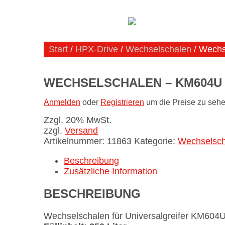
Start
/
HPX-Drive
/
Wechselschalen
/ Wech
WECHSELSCHALEN – KM604U 
Anmelden
oder
Registrieren
um die Preise zu sehe
Zzgl. 20% MwSt.
zzgl.
Versand
Artikelnummer:
11863
Kategorie:
Wechselsch
Beschreibung
Zusätzliche Information
BESCHREIBUNG
Wechselschalen für Universalgreifer KM60