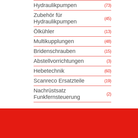
Hydraulikpumpen
(73)
Zubehör für
(45)
Hydraulikpumpen
Ölkühler
(13)
Multikupplungen
(48)
Bridenschrauben
(15)
Abstellvorrichtungen
(3)
Hebetechnik
(60)
Scanreco Ersatzteile
(19)
Nachrüstsatz
(2)
Funkfernsteuerung