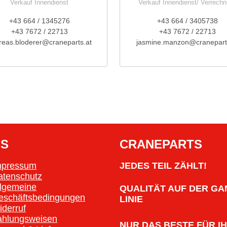
Verkauf Innendienst
Verkauf Innendienst/ Verrech
+43 664 / 1345276
+43 664 / 3405738
+43 7672 / 22713
+43 7672 / 22713
reas.bloderer@craneparts.at
jasmine.manzon@cranepart
OS
CRANEPARTS
mpressum
JEDES TEIL ZÄHLT!
atenschutz
llgemeine
QUALITÄT AUF DER GA
eschäftsbedingungen
LINIE
iderruf
ahlungsweisen
NUR DAS BESTE FÜR I