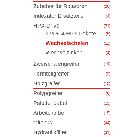
Zubehör für Rotatoren
(26)
Indexator Ersatzteile
(4)
HPX-Drive
(21)
KM 604 HPX Pakete
(5)
Wechselschalen
(12)
Wechselzinken
(4)
Zweischalengreifer
(19)
Formteilgreifer
(2)
Holzgreifer
(13)
Polypgreifer
(6)
Palettengabel
(15)
Arbeitskörbe
(15)
Öltanks
(44)
Hydraulikfilter
(31)