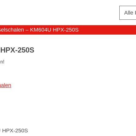
Alle
selschalen – KM604U HPX-250S
HPX-250S
n!
alen
4U HPX-250S