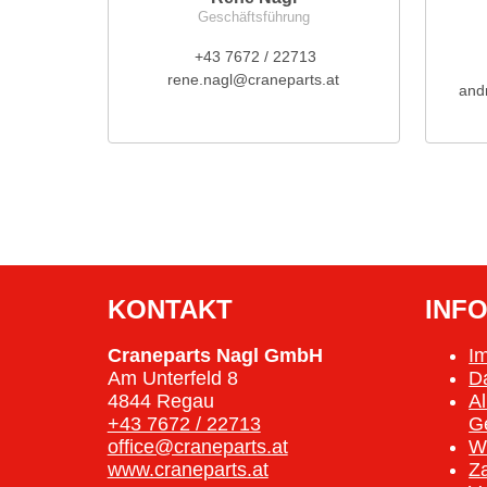
Geschäftsführung
+43 7672 / 22713
rene.nagl@craneparts.at
and
KONTAKT
INF
Craneparts Nagl GmbH
I
Am Unterfeld 8
D
4844 Regau
A
+43 7672 / 22713
G
office@craneparts.at
W
www.craneparts.at
Z