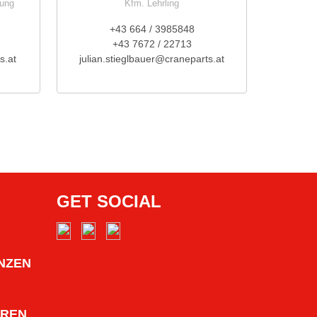
nung
Kfm. Lehrling
+43 664 / 3985848
+43 7672 / 22713
s.at
julian.stieglbauer@craneparts.at
GET SOCIAL
NZEN
HREN