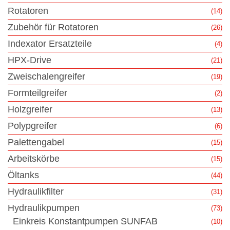
Rotatoren
(14)
Zubehör für Rotatoren
(26)
Indexator Ersatzteile
(4)
HPX-Drive
(21)
Zweischalengreifer
(19)
Formteilgreifer
(2)
Holzgreifer
(13)
Polypgreifer
(6)
Palettengabel
(15)
Arbeitskörbe
(15)
Öltanks
(44)
Hydraulikfilter
(31)
Hydraulikpumpen
(73)
Einkreis Konstantpumpen SUNFAB
(10)