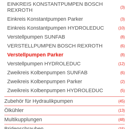
EINKREIS KONSTANTPUMPEN BOSCH
(3)
REXROTH
Einkreis Konstantpumpen Parker
(3)
Einkreis Konstantpumpen HYDROLEDUC
(10)
Verstellpumpen SUNFAB
(8)
VERSTELLPUMPEN BOSCH REXROTH
(6)
Verstellpumpen Parker
(8)
Verstellpumpen HYDROLEDUC
(12)
Zweikreis Kolbenpumpen SUNFAB
(6)
Zweikreis Kolbenpumpen Parker
(2)
Zweikreis Kolbenpumpen HYDROLEDUC
(5)
Zubehör für Hydraulikpumpen
(45)
Ölkühler
(13)
Multikupplungen
(48)
Bridenschrauben
(15)