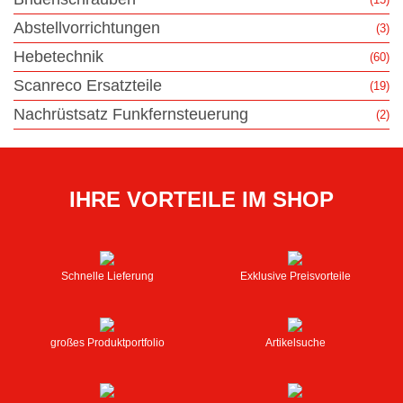
Abstellvorrichtungen
(3)
Hebetechnik
(60)
Scanreco Ersatzteile
(19)
Nachrüstsatz Funkfernsteuerung
(2)
IHRE VORTEILE IM SHOP
Schnelle Lieferung
Exklusive Preisvorteile
großes Produktportfolio
Artikelsuche