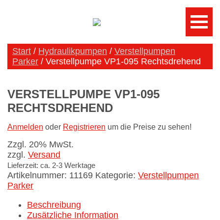
Start
/
Hydraulikpumpen
/
Verstellpumpen
Parker
/ Verstellpumpe VP1-095 Rechtsdrehend
VERSTELLPUMPE VP1-095
RECHTSDREHEND
Anmelden
oder
Registrieren
um die Preise zu sehen!
Zzgl. 20% MwSt.
zzgl.
Versand
Lieferzeit: ca. 2-3 Werktage
Artikelnummer:
11169
Kategorie:
Verstellpumpen
Parker
Beschreibung
Zusätzliche Information