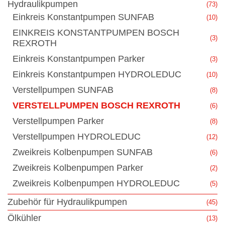
Hydraulikpumpen
(73)
Einkreis Konstantpumpen SUNFAB
(10)
EINKREIS KONSTANTPUMPEN BOSCH
(3)
REXROTH
Einkreis Konstantpumpen Parker
(3)
Einkreis Konstantpumpen HYDROLEDUC
(10)
Verstellpumpen SUNFAB
(8)
VERSTELLPUMPEN BOSCH REXROTH
(6)
Verstellpumpen Parker
(8)
Verstellpumpen HYDROLEDUC
(12)
Zweikreis Kolbenpumpen SUNFAB
(6)
Zweikreis Kolbenpumpen Parker
(2)
Zweikreis Kolbenpumpen HYDROLEDUC
(5)
Zubehör für Hydraulikpumpen
(45)
Ölkühler
(13)