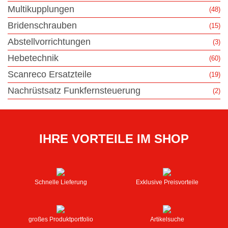
Multikupplungen
(48)
Bridenschrauben
(15)
Abstellvorrichtungen
(3)
Hebetechnik
(60)
Scanreco Ersatzteile
(19)
Nachrüstsatz Funkfernsteuerung
(2)
IHRE VORTEILE IM SHOP
Schnelle Lieferung
Exklusive Preisvorteile
großes Produktportfolio
Artikelsuche