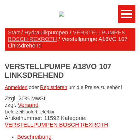
Start
/
Hydraulikpumpen
/
VERSTELLPUMPEN
BOSCH REXROTH
/ Verstellpumpe A18VO 107
Linksdrehend
VERSTELLPUMPE A18VO 107
LINKSDREHEND
Anmelden
oder
Registrieren
um die Preise zu sehen!
Zzgl. 20% MwSt.
zzgl.
Versand
Lieferzeit: sofort lieferbar
Artikelnummer:
11592
Kategorie:
VERSTELLPUMPEN BOSCH REXROTH
Beschreibung