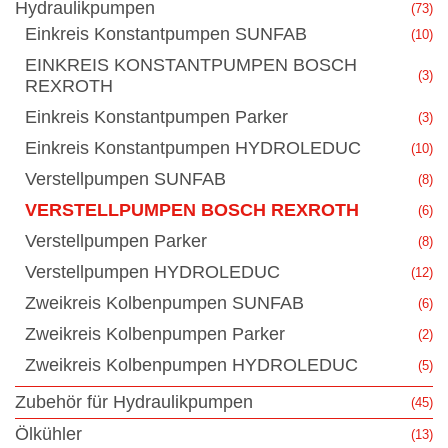
Hydraulikpumpen
(73)
Einkreis Konstantpumpen SUNFAB
(10)
EINKREIS KONSTANTPUMPEN BOSCH
(3)
REXROTH
Einkreis Konstantpumpen Parker
(3)
Einkreis Konstantpumpen HYDROLEDUC
(10)
Verstellpumpen SUNFAB
(8)
VERSTELLPUMPEN BOSCH REXROTH
(6)
Verstellpumpen Parker
(8)
Verstellpumpen HYDROLEDUC
(12)
Zweikreis Kolbenpumpen SUNFAB
(6)
Zweikreis Kolbenpumpen Parker
(2)
Zweikreis Kolbenpumpen HYDROLEDUC
(5)
Zubehör für Hydraulikpumpen
(45)
Ölkühler
(13)