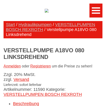
Start
/
Hydraulikpumpen
/
VERSTELLPUMPEN
BOSCH REXROTH
/ Verstellpumpe A18VO 080
Linksdrehend
VERSTELLPUMPE A18VO 080
LINKSDREHEND
Anmelden
oder
Registrieren
um die Preise zu sehen!
Zzgl. 20% MwSt.
zzgl.
Versand
Lieferzeit: sofort lieferbar
Artikelnummer:
11590
Kategorie:
VERSTELLPUMPEN BOSCH REXROTH
Beschreibung