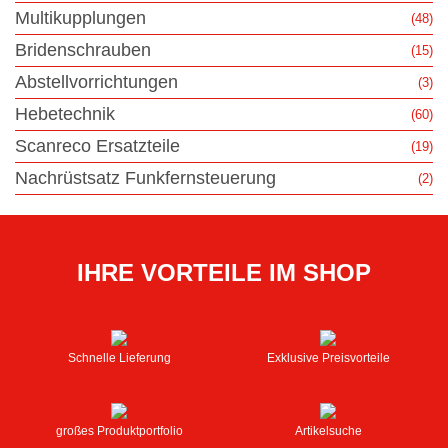
Multikupplungen
(48)
Bridenschrauben
(15)
Abstellvorrichtungen
(3)
Hebetechnik
(60)
Scanreco Ersatzteile
(19)
Nachrüstsatz Funkfernsteuerung
(2)
IHRE VORTEILE IM SHOP
Schnelle Lieferung
Exklusive Preisvorteile
großes Produktportfolio
Artikelsuche