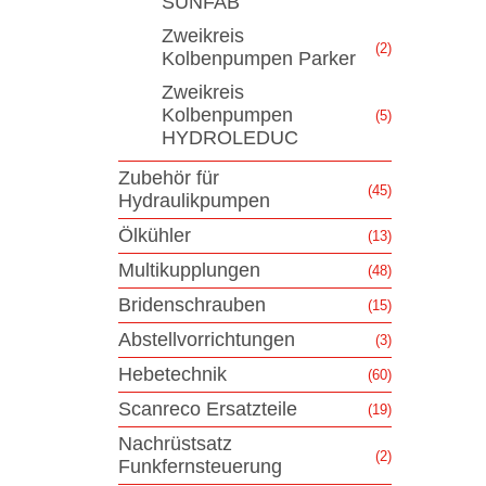
SUNFAB
Zweikreis
(2)
Kolbenpumpen Parker
Zweikreis
Kolbenpumpen
(5)
HYDROLEDUC
Zubehör für
(45)
Hydraulikpumpen
Ölkühler
(13)
Multikupplungen
(48)
Bridenschrauben
(15)
Abstellvorrichtungen
(3)
Hebetechnik
(60)
Scanreco Ersatzteile
(19)
Nachrüstsatz
(2)
Funkfernsteuerung