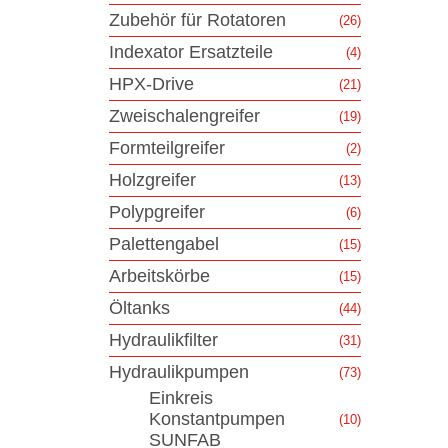
Zubehör für Rotatoren
(26)
Indexator Ersatzteile
(4)
HPX-Drive
(21)
Zweischalengreifer
(19)
Formteilgreifer
(2)
Holzgreifer
(13)
Polypgreifer
(6)
Palettengabel
(15)
Arbeitskörbe
(15)
Öltanks
(44)
Hydraulikfilter
(31)
Hydraulikpumpen
(73)
Einkreis
Konstantpumpen
(10)
SUNFAB