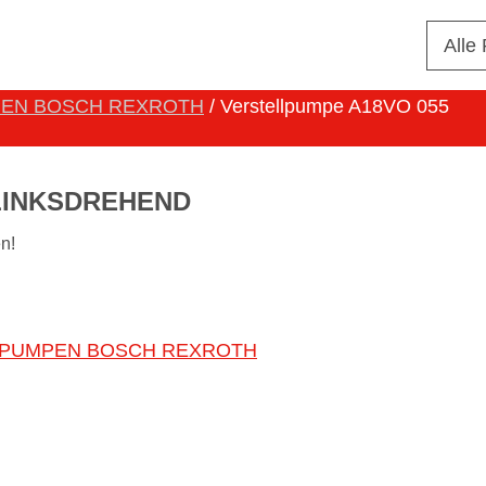
Alle
EN BOSCH REXROTH
/ Verstellpumpe A18VO 055
LINKSDREHEND
n!
LPUMPEN BOSCH REXROTH