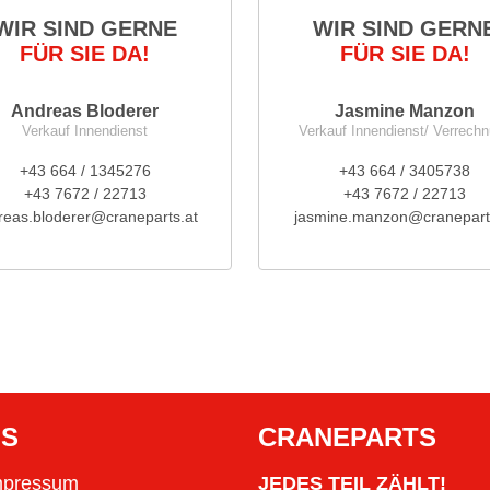
WIR SIND GERNE
WIR SIND GERN
FÜR SIE DA!
FÜR SIE DA!
Andreas Bloderer
Jasmine Manzon
Verkauf Innendienst
Verkauf Innendienst/ Verrech
+43 664 / 1345276
+43 664 / 3405738
+43 7672 / 22713
+43 7672 / 22713
reas.bloderer@craneparts.at
jasmine.manzon@cranepart
OS
CRANEPARTS
mpressum
JEDES TEIL ZÄHLT!