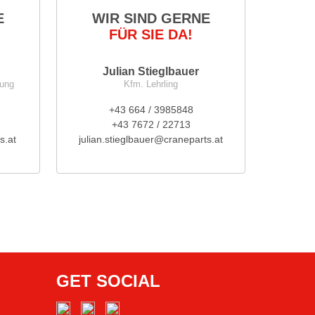
E
WIR SIND GERNE
FÜR SIE DA!
Julian Stieglbauer
nung
Kfm. Lehrling
+43 664 / 3985848
+43 7672 / 22713
s.at
julian.stieglbauer@craneparts.at
GET SOCIAL