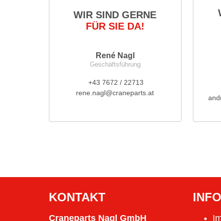
WIR SIND GERNE
FÜR SIE DA!
René Nagl
Geschäftsführung
+43 7672 / 22713
rene.nagl@craneparts.at
and
KONTAKT
INF
Craneparts Nagl GmbH
I