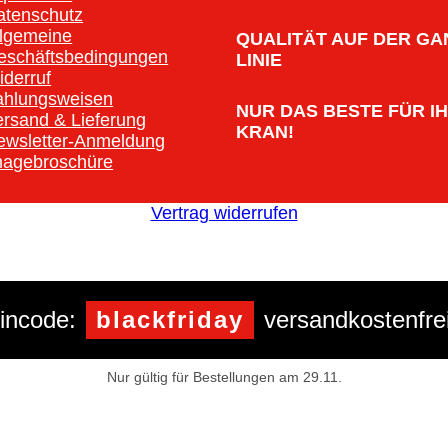
atenschutz
llgemeine
QUALITÄT AUF DER GA
eschäftsbedingungen
LINIE
iderruf
ahlungsweisen
NUR DAS BESTE FÜR I
ersand & Lieferung
KRAN!
ewsletter-Anmeldung
magebroschüre
Vertrag widerrufen
incode:
blackfriday
versandkostenfrei
Nur gültig für Bestellungen am 29.11.