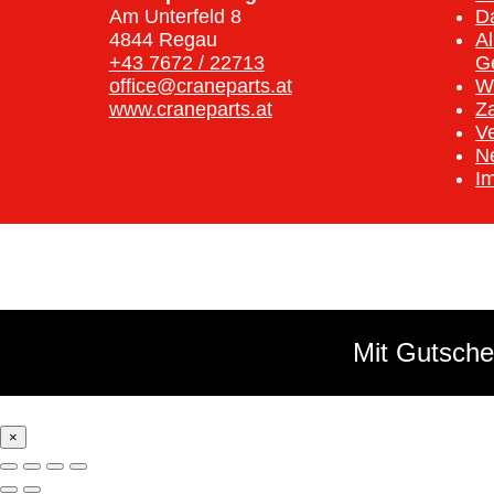
Am Unterfeld 8
D
4844 Regau
A
+43 7672 / 22713
G
office@craneparts.at
W
www.craneparts.at
Z
V
N
I
Mit Gutsche
×