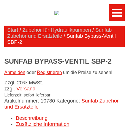
Start
/
Zubehör für Hydraulikpumpen
/
Sunfab
Zubehör und Ersatzteile
/ Sunfab Bypass-Ventil
SBP-2
SUNFAB BYPASS-VENTIL SBP-2
Anmelden
oder
Registrieren
um die Preise zu sehen!
Zzgl. 20% MwSt.
zzgl.
Versand
Lieferzeit: sofort lieferbar
Artikelnummer:
10780
Kategorie:
Sunfab Zubehör
und Ersatzteile
Beschreibung
Zusätzliche Information