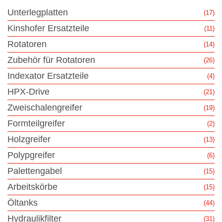
Unterlegplatten
(17)
Kinshofer Ersatzteile
(11)
Rotatoren
(14)
Zubehör für Rotatoren
(26)
Indexator Ersatzteile
(4)
HPX-Drive
(21)
Zweischalengreifer
(19)
Formteilgreifer
(2)
Holzgreifer
(13)
Polypgreifer
(6)
Palettengabel
(15)
Arbeitskörbe
(15)
Öltanks
(44)
Hydraulikfilter
(31)