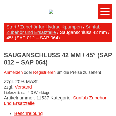
Start
/
Zubehör für Hydraulikpumpen
/
Sunfab
Zubehör und Ersatzteile
/ Sauganschluss 42 mm /
45° (SAP 012 – SAP 064)
SAUGANSCHLUSS 42 MM / 45° (SAP
012 – SAP 064)
Anmelden
oder
Registrieren
um die Preise zu sehen!
Zzgl. 20% MwSt.
zzgl.
Versand
Lieferzeit: ca. 2-3 Werktage
Artikelnummer:
11537
Kategorie:
Sunfab Zubehör
und Ersatzteile
Beschreibung