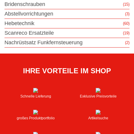
Bridenschrauben
(15)
Abstellvorrichtungen
(3)
Hebetechnik
(60)
Scanreco Ersatzteile
(19)
Nachrüstsatz Funkfernsteuerung
(2)
IHRE VORTEILE IM SHOP
Schnelle Lieferung
Exklusive Preisvorteile
großes Produktportfolio
Artikelsuche