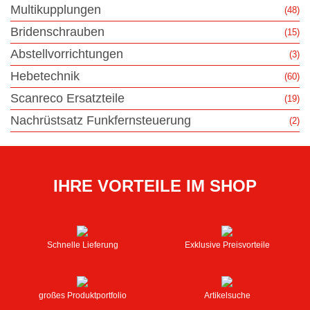
Multikupplungen
(48)
Bridenschrauben
(15)
Abstellvorrichtungen
(3)
Hebetechnik
(60)
Scanreco Ersatzteile
(19)
Nachrüstsatz Funkfernsteuerung
(2)
IHRE VORTEILE IM SHOP
Schnelle Lieferung
Exklusive Preisvorteile
großes Produktportfolio
Artikelsuche