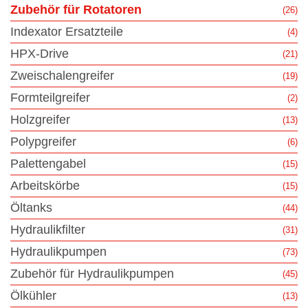
Zubehör für Rotatoren
(26)
Indexator Ersatzteile
(4)
HPX-Drive
(21)
Zweischalengreifer
(19)
Formteilgreifer
(2)
Holzgreifer
(13)
Polypgreifer
(6)
Palettengabel
(15)
Arbeitskörbe
(15)
Öltanks
(44)
Hydraulikfilter
(31)
Hydraulikpumpen
(73)
Zubehör für Hydraulikpumpen
(45)
Ölkühler
(13)