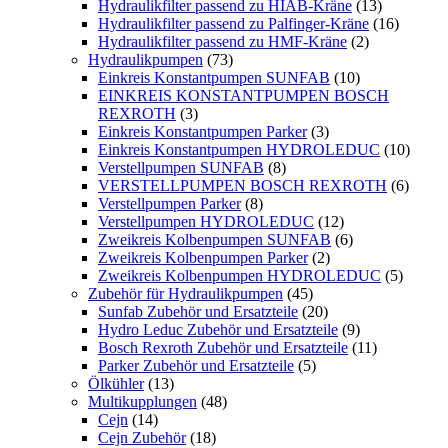
Hydraulikfilter passend zu HIAB-Kräne
(13)
Hydraulikfilter passend zu Palfinger-Kräne
(16)
Hydraulikfilter passend zu HMF-Kräne
(2)
Hydraulikpumpen
(73)
Einkreis Konstantpumpen SUNFAB
(10)
EINKREIS KONSTANTPUMPEN BOSCH
REXROTH
(3)
Einkreis Konstantpumpen Parker
(3)
Einkreis Konstantpumpen HYDROLEDUC
(10)
Verstellpumpen SUNFAB
(8)
VERSTELLPUMPEN BOSCH REXROTH
(6)
Verstellpumpen Parker
(8)
Verstellpumpen HYDROLEDUC
(12)
Zweikreis Kolbenpumpen SUNFAB
(6)
Zweikreis Kolbenpumpen Parker
(2)
Zweikreis Kolbenpumpen HYDROLEDUC
(5)
Zubehör für Hydraulikpumpen
(45)
Sunfab Zubehör und Ersatzteile
(20)
Hydro Leduc Zubehör und Ersatzteile
(9)
Bosch Rexroth Zubehör und Ersatzteile
(11)
Parker Zubehör und Ersatzteile
(5)
Ölkühler
(13)
Multikupplungen
(48)
Cejn
(14)
Cejn Zubehör
(18)