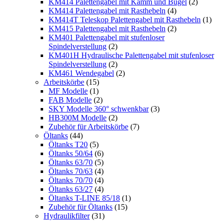
KM414 Palettengabel mit Kamm und Bügel
(2)
KM414 Palettengabel mit Rasthebeln
(4)
KM414T Teleskop Palettengabel mit Rasthebeln
(1)
KM415 Palettengabel mit Rasthebeln
(2)
KM401 Palettengabel mit stufenloser
Spindelverstellung
(2)
KM401H Hydraulische Palettengabel mit stufenloser
Spindelverstellung
(2)
KM461 Wendegabel
(2)
Arbeitskörbe
(15)
MF Modelle
(1)
FAB Modelle
(2)
SKY Modelle 360° schwenkbar
(3)
HB300M Modelle
(2)
Zubehör für Arbeitskörbe
(7)
Öltanks
(44)
Öltanks T20
(5)
Öltanks 50/64
(6)
Öltanks 63/70
(5)
Öltanks 70/63
(4)
Öltanks 70/70
(4)
Öltanks 63/27
(4)
Öltanks T-LINE 85/18
(1)
Zubehör für Öltanks
(15)
Hydraulikfilter
(31)