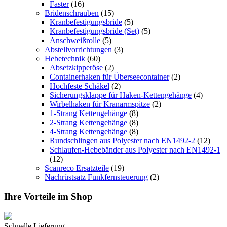
Faster
(16)
Bridenschrauben
(15)
Kranbefestigungsbride
(5)
Kranbefestigungsbride (Set)
(5)
Anschweißrolle
(5)
Abstellvorrichtungen
(3)
Hebetechnik
(60)
Absetzkipperöse
(2)
Containerhaken für Überseecontainer
(2)
Hochfeste Schäkel
(2)
Sicherungsklappe für Haken-Kettengehänge
(4)
Wirbelhaken für Kranarmspitze
(2)
1-Strang Kettengehänge
(8)
2-Strang Kettengehänge
(8)
4-Strang Kettengehänge
(8)
Rundschlingen aus Polyester nach EN1492-2
(12)
Schlaufen-Hebebänder aus Polyester nach EN1492-1
(12)
Scanreco Ersatzteile
(19)
Nachrüstsatz Funkfernsteuerung
(2)
Ihre Vorteile im Shop
Schnelle Lieferung