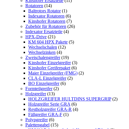
Kinshofer Ersatzteile
(11)
Rotatoren
(14)
Baltrotors Rotator
(1)
Indexator Rotatoren
(6)
Kinshofer Rotatoren
(7)
Zubehör für Rotatoren
(26)
Indexator Ersatzteile
(4)
HPX-Drive
(21)
KM 604 HPX Pakete
(5)
Wechselschalen
(12)
Wechselzinken
(4)
Zweischalengreifer
(19)
Kinshofer Einzelgreifer
(3)
Kinshofer Greiferpaket
(6)
Maier Einzelgreifer (FMG)
(2)
CLA-L Einzelgreifer
(2)
BO Einzelgreifer
(6)
Formteilgreifer
(2)
Holzgreifer
(13)
HOLZGREIFER HULTDINS SUPERGRIP
(2)
Holzgreifer Serie GRA
(6)
Restholzgreifer GRA-R
(4)
Fällgreifer GRA-F
(1)
Polypgreifer
(6)
Palettengabel
(15)