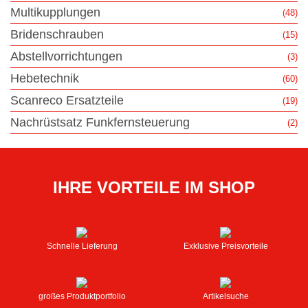
Multikupplungen
(48)
Bridenschrauben
(15)
Abstellvorrichtungen
(3)
Hebetechnik
(60)
Scanreco Ersatzteile
(19)
Nachrüstsatz Funkfernsteuerung
(2)
IHRE VORTEILE IM SHOP
Schnelle Lieferung
Exklusive Preisvorteile
großes Produktportfolio
Artikelsuche