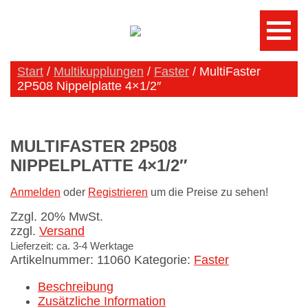
Start
/
Multikupplungen
/
Faster
/ MultiFaster
2P508 Nippelplatte 4×1/2″
MULTIFASTER 2P508
NIPPELPLATTE 4×1/2″
Anmelden
oder
Registrieren
um die Preise zu sehen!
Zzgl. 20% MwSt.
zzgl.
Versand
Lieferzeit: ca. 3-4 Werktage
Artikelnummer:
11060
Kategorie:
Faster
Beschreibung
Zusätzliche Information