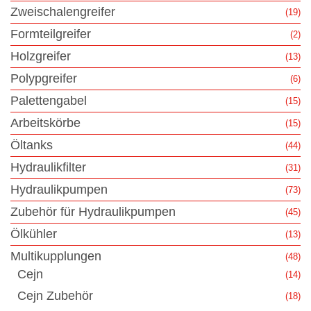
Zweischalengreifer
(19)
Formteilgreifer
(2)
Holzgreifer
(13)
Polypgreifer
(6)
Palettengabel
(15)
Arbeitskörbe
(15)
Öltanks
(44)
Hydraulikfilter
(31)
Hydraulikpumpen
(73)
Zubehör für Hydraulikpumpen
(45)
Ölkühler
(13)
Multikupplungen
(48)
Cejn
(14)
Cejn Zubehör
(18)