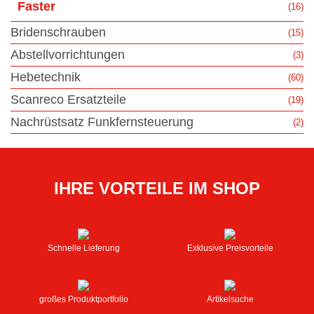
Faster
(16)
Bridenschrauben
(15)
Abstellvorrichtungen
(3)
Hebetechnik
(60)
Scanreco Ersatzteile
(19)
Nachrüstsatz Funkfernsteuerung
(2)
IHRE VORTEILE IM SHOP
Schnelle Lieferung
Exklusive Preisvorteile
großes Produktportfolio
Artikelsuche