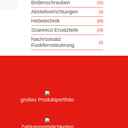
Bridenschrauben
(15)
Abstellvorrichtungen
(3)
Hebetechnik
(60)
Scanreco Ersatzteile
(19)
Nachrüstsatz
(2)
Funkfernsteuerung
großes Produktportfolio
Zahlungsmöglichkeiten