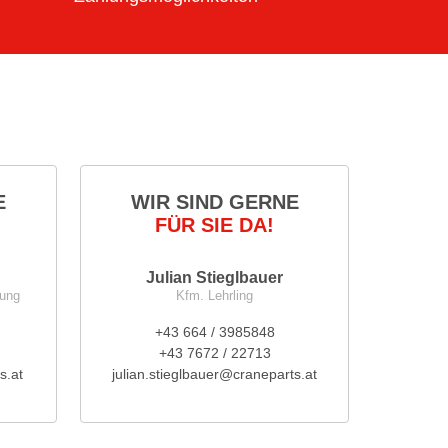
E
WIR SIND GERNE
FÜR SIE DA!
Julian Stieglbauer
nung
Kfm. Lehrling
+43 664 / 3985848
+43 7672 / 22713
s.at
julian.stieglbauer@craneparts.at