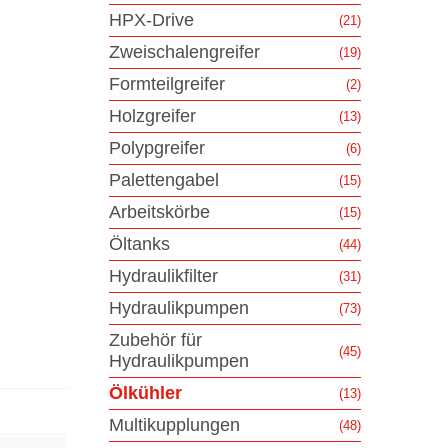
HPX-Drive
(21)
Zweischalengreifer
(19)
Formteilgreifer
(2)
Holzgreifer
(13)
Polypgreifer
(6)
Palettengabel
(15)
Arbeitskörbe
(15)
Öltanks
(44)
Hydraulikfilter
(31)
Hydraulikpumpen
(73)
Zubehör für
(45)
Hydraulikpumpen
Ölkühler
(13)
Multikupplungen
(48)