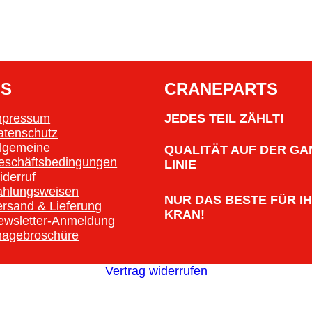
OS
CRANEPARTS
mpressum
JEDES TEIL ZÄHLT!
atenschutz
llgemeine
QUALITÄT AUF DER GA
eschäftsbedingungen
LINIE
iderruf
ahlungsweisen
NUR DAS BESTE FÜR I
ersand & Lieferung
KRAN!
ewsletter-Anmeldung
magebroschüre
Vertrag widerrufen