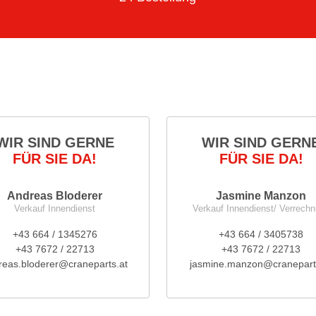
WIR SIND GERNE
WIR SIND GERN
FÜR SIE DA!
FÜR SIE DA!
Andreas Bloderer
Jasmine Manzon
Verkauf Innendienst
Verkauf Innendienst/ Verrech
+43 664 / 1345276
+43 664 / 3405738
+43 7672 / 22713
+43 7672 / 22713
reas.bloderer@craneparts.at
jasmine.manzon@cranepart