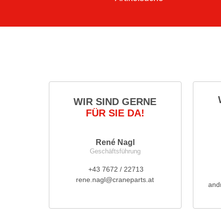
WIR SIND GERNE
FÜR SIE DA!
René Nagl
Geschäftsführung
+43 7672 / 22713
rene.nagl@craneparts.at
and