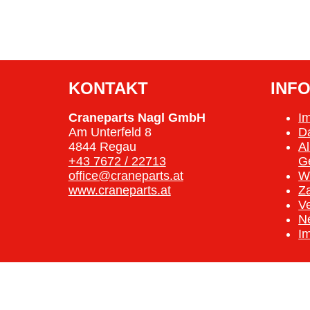
KONTAKT
INF
Craneparts Nagl GmbH
I
Am Unterfeld 8
D
4844 Regau
A
+43 7672 / 22713
G
office@craneparts.at
W
www.craneparts.at
Z
V
N
I