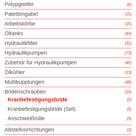
Polypgreifer
(6)
Palettengabel
(15)
Arbeitskörbe
(15)
Öltanks
(44)
Hydraulikfilter
(31)
Hydraulikpumpen
(73)
Zubehör für Hydraulikpumpen
(45)
Ölkühler
(13)
Multikupplungen
(48)
Bridenschrauben
(15)
Kranbefestigungsbride
(5)
Kranbefestigungsbride (Set)
(5)
Anschweißrolle
(5)
Abstellvorrichtungen
(3)