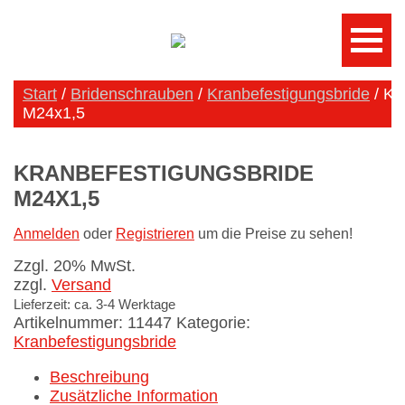
Start
/
Bridenschrauben
/
Kranbefestigungsbride
/ Kr
M24x1,5
KRANBEFESTIGUNGSBRIDE
M24X1,5
Anmelden
oder
Registrieren
um die Preise zu sehen!
Zzgl. 20% MwSt.
zzgl.
Versand
Lieferzeit: ca. 3-4 Werktage
Artikelnummer:
11447
Kategorie:
Kranbefestigungsbride
Beschreibung
Zusätzliche Information