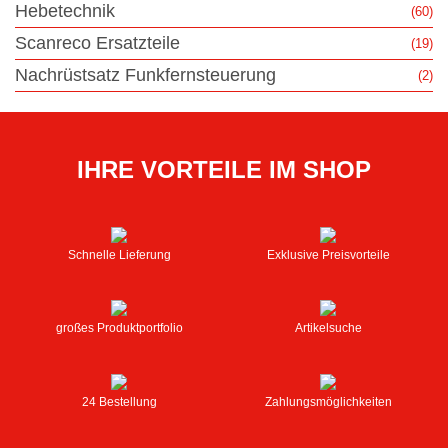
Hebetechnik
(60)
Scanreco Ersatzteile
(19)
Nachrüstsatz Funkfernsteuerung
(2)
IHRE VORTEILE IM SHOP
Schnelle Lieferung
Exklusive Preisvorteile
großes Produktportfolio
Artikelsuche
24 Bestellung
Zahlungsmöglichkeiten