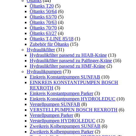
Öltanks
(44)
Öltanks T20
(5)
Öltanks 50/64
(6)
Öltanks 63/70
(5)
Öltanks 70/63
(4)
Öltanks 70/70
(4)
Öltanks 63/27
(4)
Öltanks T-LINE 85/18
(1)
Zubehör für Öltanks
(15)
Hydraulikfilter
(31)
Hydraulikfilter passend zu HIAB-Kräne
(13)
Hydraulikfilter passend zu Palfinger-Kräne
(16)
Hydraulikfilter passend zu HMF-Kräne
(2)
Hydraulikpumpen
(73)
Einkreis Konstantpumpen SUNFAB
(10)
EINKREIS KONSTANTPUMPEN BOSCH
REXROTH
(3)
Einkreis Konstantpumpen Parker
(3)
Einkreis Konstantpumpen HYDROLEDUC
(10)
Verstellpumpen SUNFAB
(8)
VERSTELLPUMPEN BOSCH REXROTH
(6)
Verstellpumpen Parker
(8)
Verstellpumpen HYDROLEDUC
(12)
Zweikreis Kolbenpumpen SUNFAB
(6)
Zweikreis Kolbenpumpen Parker
(2)