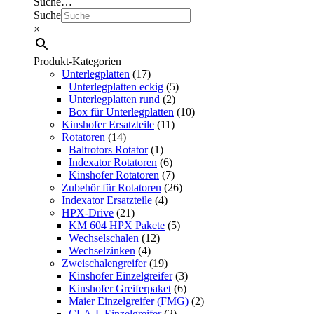
Suche…
Suche
×
Produkt-Kategorien
Unterlegplatten
(17)
Unterlegplatten eckig
(5)
Unterlegplatten rund
(2)
Box für Unterlegplatten
(10)
Kinshofer Ersatzteile
(11)
Rotatoren
(14)
Baltrotors Rotator
(1)
Indexator Rotatoren
(6)
Kinshofer Rotatoren
(7)
Zubehör für Rotatoren
(26)
Indexator Ersatzteile
(4)
HPX-Drive
(21)
KM 604 HPX Pakete
(5)
Wechselschalen
(12)
Wechselzinken
(4)
Zweischalengreifer
(19)
Kinshofer Einzelgreifer
(3)
Kinshofer Greiferpaket
(6)
Maier Einzelgreifer (FMG)
(2)
CLA-L Einzelgreifer
(2)