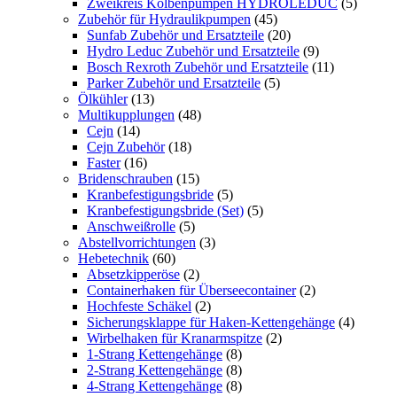
Zweikreis Kolbenpumpen HYDROLEDUC
(5)
Zubehör für Hydraulikpumpen
(45)
Sunfab Zubehör und Ersatzteile
(20)
Hydro Leduc Zubehör und Ersatzteile
(9)
Bosch Rexroth Zubehör und Ersatzteile
(11)
Parker Zubehör und Ersatzteile
(5)
Ölkühler
(13)
Multikupplungen
(48)
Cejn
(14)
Cejn Zubehör
(18)
Faster
(16)
Bridenschrauben
(15)
Kranbefestigungsbride
(5)
Kranbefestigungsbride (Set)
(5)
Anschweißrolle
(5)
Abstellvorrichtungen
(3)
Hebetechnik
(60)
Absetzkipperöse
(2)
Containerhaken für Überseecontainer
(2)
Hochfeste Schäkel
(2)
Sicherungsklappe für Haken-Kettengehänge
(4)
Wirbelhaken für Kranarmspitze
(2)
1-Strang Kettengehänge
(8)
2-Strang Kettengehänge
(8)
4-Strang Kettengehänge
(8)