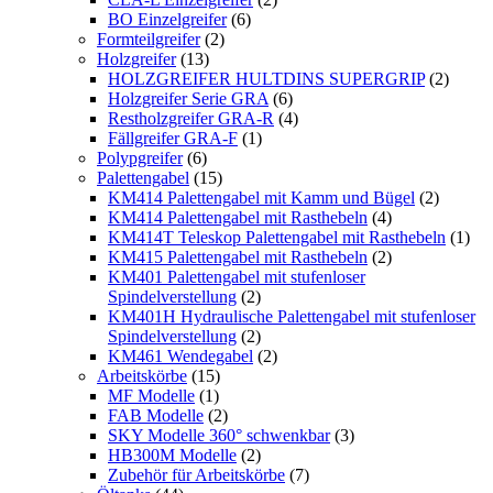
BO Einzelgreifer
(6)
Formteilgreifer
(2)
Holzgreifer
(13)
HOLZGREIFER HULTDINS SUPERGRIP
(2)
Holzgreifer Serie GRA
(6)
Restholzgreifer GRA-R
(4)
Fällgreifer GRA-F
(1)
Polypgreifer
(6)
Palettengabel
(15)
KM414 Palettengabel mit Kamm und Bügel
(2)
KM414 Palettengabel mit Rasthebeln
(4)
KM414T Teleskop Palettengabel mit Rasthebeln
(1)
KM415 Palettengabel mit Rasthebeln
(2)
KM401 Palettengabel mit stufenloser
Spindelverstellung
(2)
KM401H Hydraulische Palettengabel mit stufenloser
Spindelverstellung
(2)
KM461 Wendegabel
(2)
Arbeitskörbe
(15)
MF Modelle
(1)
FAB Modelle
(2)
SKY Modelle 360° schwenkbar
(3)
HB300M Modelle
(2)
Zubehör für Arbeitskörbe
(7)