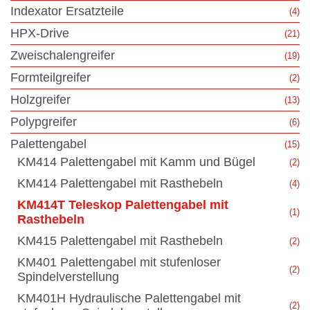
Indexator Ersatzteile
(4)
HPX-Drive
(21)
Zweischalengreifer
(19)
Formteilgreifer
(2)
Holzgreifer
(13)
Polypgreifer
(6)
Palettengabel
(15)
KM414 Palettengabel mit Kamm und Bügel
(2)
KM414 Palettengabel mit Rasthebeln
(4)
KM414T Teleskop Palettengabel mit
(1)
Rasthebeln
KM415 Palettengabel mit Rasthebeln
(2)
KM401 Palettengabel mit stufenloser
(2)
Spindelverstellung
KM401H Hydraulische Palettengabel mit
(2)