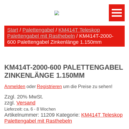
Start
/
Palettengabel
/
KM414T Teleskop
Palettengabel mit Rasthebeln
/ KM414T-2000-
600 Palettengabel Zinkenlänge 1.150mm
KM414T-2000-600 PALETTENGABEL
ZINKENLÄNGE 1.150MM
Anmelden
oder
Registrieren
um die Preise zu sehen!
Zzgl. 20% MwSt.
zzgl.
Versand
Lieferzeit: ca. 6 - 8 Wochen
Artikelnummer:
11209
Kategorie:
KM414T Teleskop
Palettengabel mit Rasthebeln