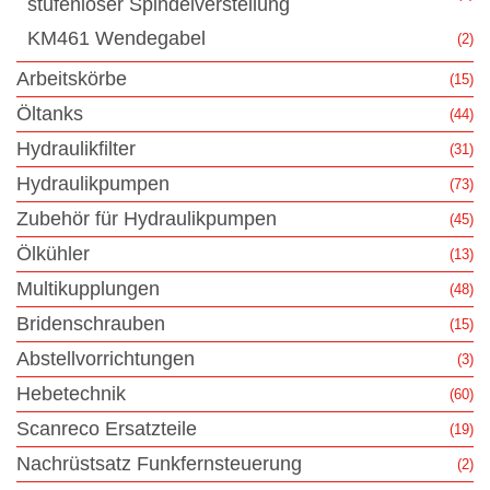
stufenloser Spindelverstellung
KM461 Wendegabel
(2)
Arbeitskörbe
(15)
Öltanks
(44)
Hydraulikfilter
(31)
Hydraulikpumpen
(73)
Zubehör für Hydraulikpumpen
(45)
Ölkühler
(13)
Multikupplungen
(48)
Bridenschrauben
(15)
Abstellvorrichtungen
(3)
Hebetechnik
(60)
Scanreco Ersatzteile
(19)
Nachrüstsatz Funkfernsteuerung
(2)