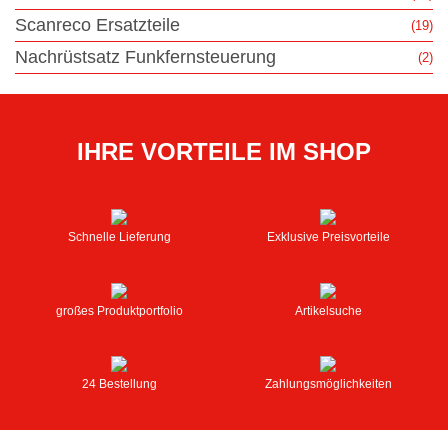
Scanreco Ersatzteile
(19)
Nachrüstsatz Funkfernsteuerung
(2)
IHRE VORTEILE IM SHOP
Schnelle Lieferung
Exklusive Preisvorteile
großes Produktportfolio
Artikelsuche
24 Bestellung
Zahlungsmöglichkeiten