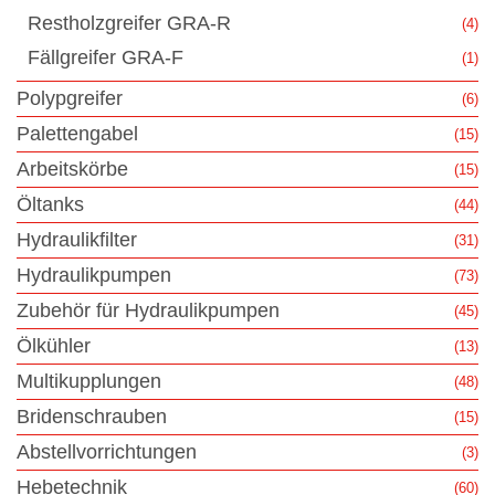
Restholzgreifer GRA-R
(4)
Fällgreifer GRA-F
(1)
Polypgreifer
(6)
Palettengabel
(15)
Arbeitskörbe
(15)
Öltanks
(44)
Hydraulikfilter
(31)
Hydraulikpumpen
(73)
Zubehör für Hydraulikpumpen
(45)
Ölkühler
(13)
Multikupplungen
(48)
Bridenschrauben
(15)
Abstellvorrichtungen
(3)
Hebetechnik
(60)