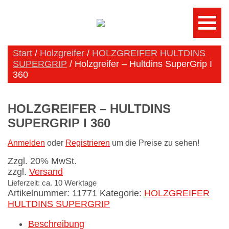
Start
/
Holzgreifer
/
HOLZGREIFER HULTDINS
SUPERGRIP
/ Holzgreifer – Hultdins SuperGrip I
360
HOLZGREIFER – HULTDINS
SUPERGRIP I 360
Anmelden
oder
Registrieren
um die Preise zu sehen!
Zzgl. 20% MwSt.
zzgl.
Versand
Lieferzeit: ca. 10 Werktage
Artikelnummer:
11771
Kategorie:
HOLZGREIFER
HULTDINS SUPERGRIP
Beschreibung