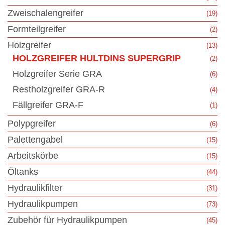
Zweischalengreifer
(19)
Formteilgreifer
(2)
Holzgreifer
(13)
HOLZGREIFER HULTDINS SUPERGRIP
(2)
Holzgreifer Serie GRA
(6)
Restholzgreifer GRA-R
(4)
Fällgreifer GRA-F
(1)
Polypgreifer
(6)
Palettengabel
(15)
Arbeitskörbe
(15)
Öltanks
(44)
Hydraulikfilter
(31)
Hydraulikpumpen
(73)
Zubehör für Hydraulikpumpen
(45)