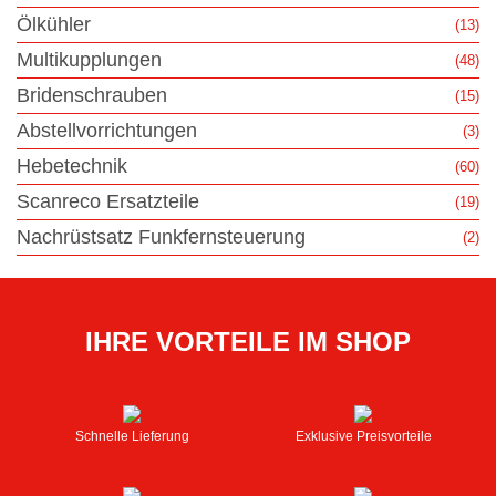
Ölkühler
(13)
Multikupplungen
(48)
Bridenschrauben
(15)
Abstellvorrichtungen
(3)
Hebetechnik
(60)
Scanreco Ersatzteile
(19)
Nachrüstsatz Funkfernsteuerung
(2)
IHRE VORTEILE IM SHOP
Schnelle Lieferung
Exklusive Preisvorteile