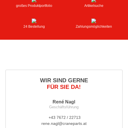
großes Produktportfolio
Artikelsuche
24 Bestellung
Zahlungsmöglichkeiten
WIR SIND GERNE
FÜR SIE DA!
René Nagl
Geschäftsführung
+43 7672 / 22713
rene.nagl@craneparts.at