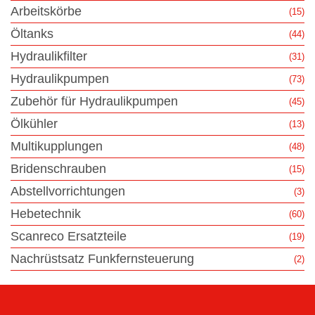
Arbeitskörbe
(15)
Öltanks
(44)
Hydraulikfilter
(31)
Hydraulikpumpen
(73)
Zubehör für Hydraulikpumpen
(45)
Ölkühler
(13)
Multikupplungen
(48)
Bridenschrauben
(15)
Abstellvorrichtungen
(3)
Hebetechnik
(60)
Scanreco Ersatzteile
(19)
Nachrüstsatz Funkfernsteuerung
(2)