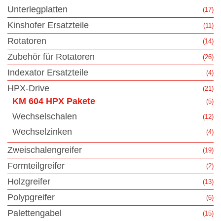
Unterlegplatten
(17)
Kinshofer Ersatzteile
(11)
Rotatoren
(14)
Zubehör für Rotatoren
(26)
Indexator Ersatzteile
(4)
HPX-Drive
(21)
KM 604 HPX Pakete
(5)
Wechselschalen
(12)
Wechselzinken
(4)
Zweischalengreifer
(19)
Formteilgreifer
(2)
Holzgreifer
(13)
Polypgreifer
(6)
Palettengabel
(15)