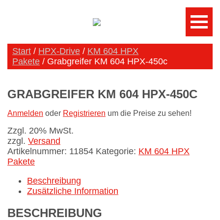
Start
/
HPX-Drive
/
KM 604 HPX
Pakete
/ Grabgreifer KM 604 HPX-450c
GRABGREIFER KM 604 HPX-450C
Anmelden
oder
Registrieren
um die Preise zu sehen!
Zzgl. 20% MwSt.
zzgl.
Versand
Artikelnummer:
11854
Kategorie:
KM 604 HPX
Pakete
Beschreibung
Zusätzliche Information
BESCHREIBUNG