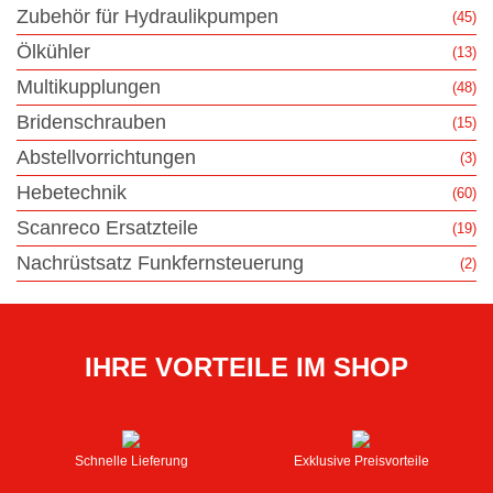
Zubehör für Hydraulikpumpen
(45)
Ölkühler
(13)
Multikupplungen
(48)
Bridenschrauben
(15)
Abstellvorrichtungen
(3)
Hebetechnik
(60)
Scanreco Ersatzteile
(19)
Nachrüstsatz Funkfernsteuerung
(2)
IHRE VORTEILE IM SHOP
Schnelle Lieferung
Exklusive Preisvorteile