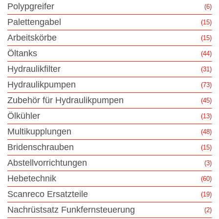
Polypgreifer
(6)
Palettengabel
(15)
Arbeitskörbe
(15)
Öltanks
(44)
Hydraulikfilter
(31)
Hydraulikpumpen
(73)
Zubehör für Hydraulikpumpen
(45)
Ölkühler
(13)
Multikupplungen
(48)
Bridenschrauben
(15)
Abstellvorrichtungen
(3)
Hebetechnik
(60)
Scanreco Ersatzteile
(19)
Nachrüstsatz Funkfernsteuerung
(2)