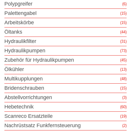
Polypgreifer
(6)
Palettengabel
(15)
Arbeitskörbe
(15)
Öltanks
(44)
Hydraulikfilter
(31)
Hydraulikpumpen
(73)
Zubehör für Hydraulikpumpen
(45)
Ölkühler
(13)
Multikupplungen
(48)
Bridenschrauben
(15)
Abstellvorrichtungen
(3)
Hebetechnik
(60)
Scanreco Ersatzteile
(19)
Nachrüstsatz Funkfernsteuerung
(2)