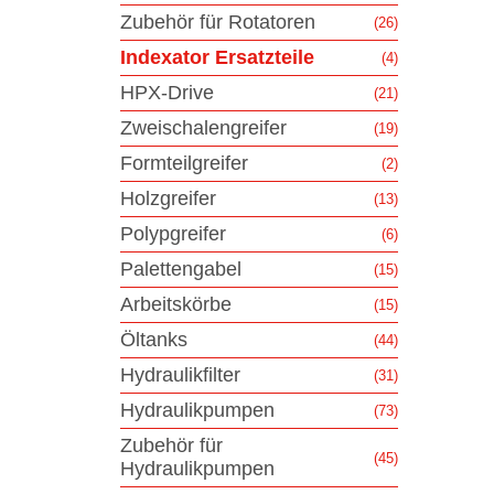
Zubehör für Rotatoren
(26)
Indexator Ersatzteile
(4)
HPX-Drive
(21)
Zweischalengreifer
(19)
Formteilgreifer
(2)
Holzgreifer
(13)
Polypgreifer
(6)
Palettengabel
(15)
Arbeitskörbe
(15)
Öltanks
(44)
Hydraulikfilter
(31)
Hydraulikpumpen
(73)
Zubehör für
(45)
Hydraulikpumpen