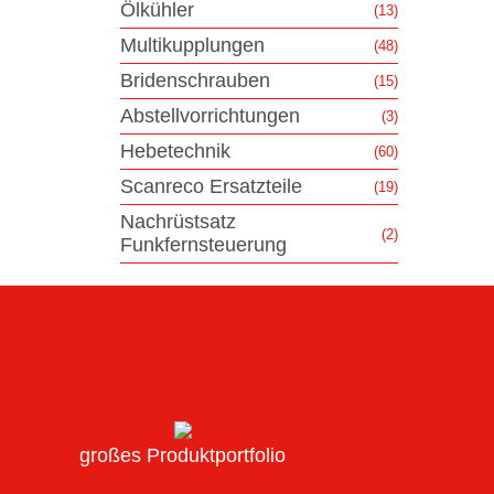
Ölkühler
(13)
Multikupplungen
(48)
Bridenschrauben
(15)
Abstellvorrichtungen
(3)
Hebetechnik
(60)
Scanreco Ersatzteile
(19)
Nachrüstsatz
(2)
Funkfernsteuerung
großes Produktportfolio