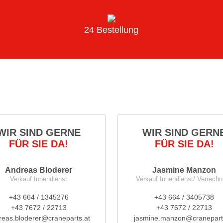
24 Bestellung
WIR SIND GERNE
WIR SIND GERN
FÜR SIE DA!
FÜR SIE DA!
Andreas Bloderer
Jasmine Manzon
Verkauf Innendienst
Verkauf Innendienst/ Verrech
+43 664 / 1345276
+43 664 / 3405738
+43 7672 / 22713
+43 7672 / 22713
reas.bloderer@craneparts.at
jasmine.manzon@cranepart