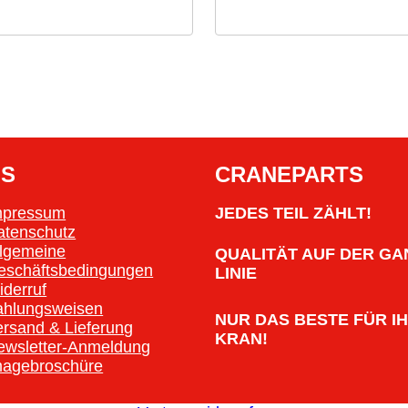
OS
CRANEPARTS
mpressum
JEDES TEIL ZÄHLT!
atenschutz
llgemeine
QUALITÄT AUF DER GA
eschäftsbedingungen
LINIE
iderruf
ahlungsweisen
NUR DAS BESTE FÜR I
ersand & Lieferung
KRAN!
ewsletter-Anmeldung
magebroschüre