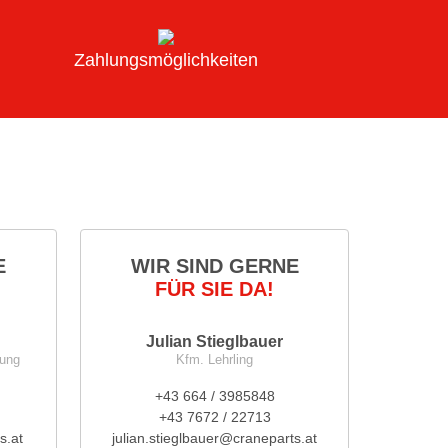
Zahlungsmöglichkeiten
E
WIR SIND GERNE
FÜR SIE DA!
Julian Stieglbauer
nung
Kfm. Lehrling
+43 664 / 3985848
+43 7672 / 22713
s.at
julian.stieglbauer@craneparts.at