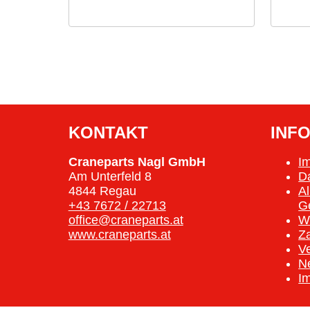
KONTAKT
INF
Craneparts Nagl GmbH
I
Am Unterfeld 8
D
4844 Regau
A
+43 7672 / 22713
G
office@craneparts.at
W
www.craneparts.at
Z
V
N
I