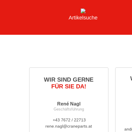
Artikelsuche
WIR SIND GERNE
FÜR SIE DA!
René Nagl
Geschäftsführung
+43 7672 / 22713
rene.nagl@craneparts.at
and