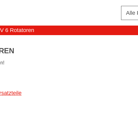
Alle
GV 6 Rotatoren
OREN
n!
satzteile