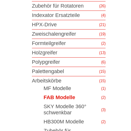
Zubehör für Rotatoren
(26)
Indexator Ersatzteile
(4)
HPX-Drive
(21)
Zweischalengreifer
(19)
Formteilgreifer
(2)
Holzgreifer
(13)
Polypgreifer
(6)
Palettengabel
(15)
Arbeitskörbe
(15)
MF Modelle
(1)
FAB Modelle
(2)
SKY Modelle 360°
(3)
schwenkbar
HB300M Modelle
(2)
Zubehör für