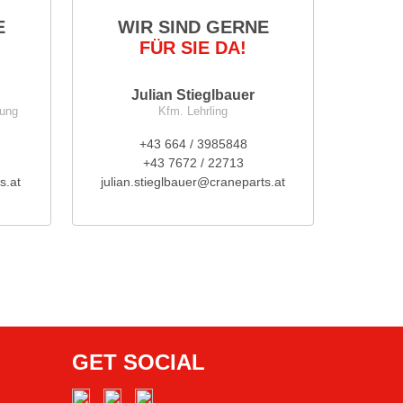
E
WIR SIND GERNE
FÜR SIE DA!
Julian Stieglbauer
nung
Kfm. Lehrling
+43 664 / 3985848
+43 7672 / 22713
s.at
julian.stieglbauer@craneparts.at
GET SOCIAL