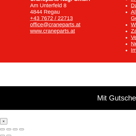
Am Unterfeld 8
D
4844 Regau
A
+43 7672 / 22713
G
office@craneparts.at
W
www.craneparts.at
Z
V
N
I
Mit Gutsche
×