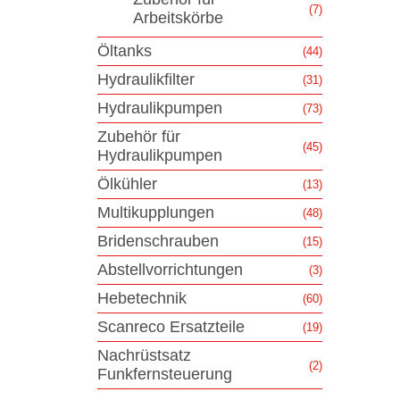
(7)
Arbeitskörbe
Öltanks
(44)
Hydraulikfilter
(31)
Hydraulikpumpen
(73)
Zubehör für
(45)
Hydraulikpumpen
Ölkühler
(13)
Multikupplungen
(48)
Bridenschrauben
(15)
Abstellvorrichtungen
(3)
Hebetechnik
(60)
Scanreco Ersatzteile
(19)
Nachrüstsatz
(2)
Funkfernsteuerung