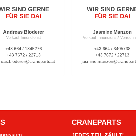
WIR SIND GERNE
WIR SIND GERN
FÜR SIE DA!
FÜR SIE DA!
Andreas Bloderer
Jasmine Manzon
Verkauf Innendienst
Verkauf Innendienst/ Verrech
+43 664 / 1345276
+43 664 / 3405738
+43 7672 / 22713
+43 7672 / 22713
reas.bloderer@craneparts.at
jasmine.manzon@cranepart
OS
CRANEPARTS
mpressum
JEDES TEIL ZÄHLT!