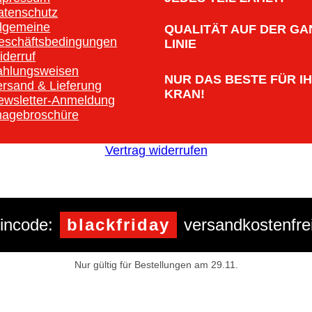
atenschutz
llgemeine
QUALITÄT AUF DER GA
eschäftsbedingungen
LINIE
iderruf
ahlungsweisen
NUR DAS BESTE FÜR I
ersand & Lieferung
KRAN!
ewsletter-Anmeldung
magebroschüre
Vertrag widerrufen
incode:
blackfriday
versandkostenfrei
Nur gültig für Bestellungen am 29.11.