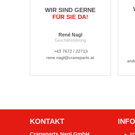
WIR SIND GERNE
FÜR SIE DA!
René Nagl
Geschäftsführung
+43 7672 / 22713
rene.nagl@craneparts.at
and
KONTAKT
INF
Craneparts Nagl GmbH
I