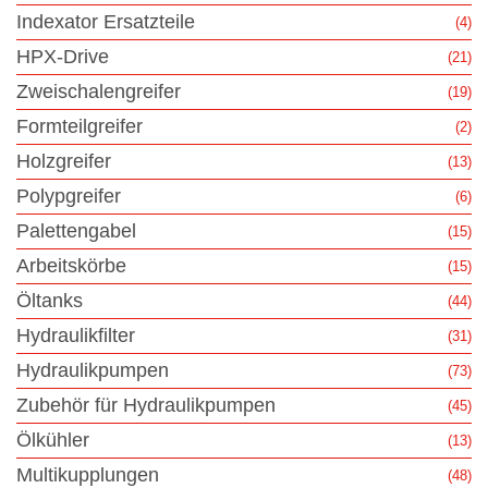
Indexator Ersatzteile
(4)
HPX-Drive
(21)
Zweischalengreifer
(19)
Formteilgreifer
(2)
Holzgreifer
(13)
Polypgreifer
(6)
Palettengabel
(15)
Arbeitskörbe
(15)
Öltanks
(44)
Hydraulikfilter
(31)
Hydraulikpumpen
(73)
Zubehör für Hydraulikpumpen
(45)
Ölkühler
(13)
Multikupplungen
(48)