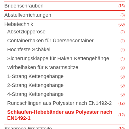
Bridenschrauben
(15)
Abstellvorrichtungen
(3)
Hebetechnik
(60)
Absetzkipperöse
(2)
Containerhaken für Überseecontainer
(2)
Hochfeste Schäkel
(2)
Sicherungsklappe für Haken-Kettengehänge
(4)
Wirbelhaken für Kranarmspitze
(2)
1-Strang Kettengehänge
(8)
2-Strang Kettengehänge
(8)
4-Strang Kettengehänge
(8)
Rundschlingen aus Polyester nach EN1492-2
(12)
Schlaufen-Hebebänder aus Polyester nach
(12)
EN1492-1
Scanreco Ersatzteile
(19)