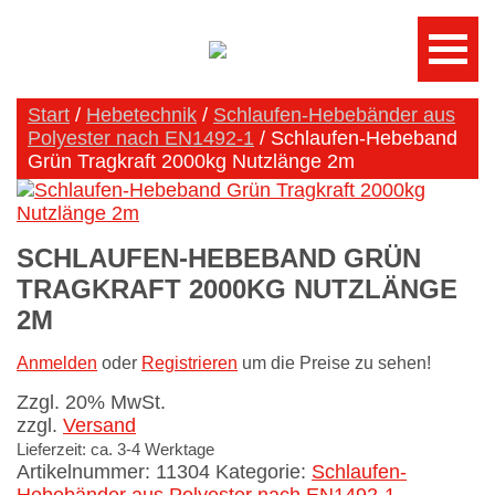
Start
/
Hebetechnik
/
Schlaufen-Hebebänder aus
Polyester nach EN1492-1
/ Schlaufen-Hebeband
Grün Tragkraft 2000kg Nutzlänge 2m
SCHLAUFEN-HEBEBAND GRÜN
TRAGKRAFT 2000KG NUTZLÄNGE
2M
Anmelden
oder
Registrieren
um die Preise zu sehen!
Zzgl. 20% MwSt.
zzgl.
Versand
Lieferzeit: ca. 3-4 Werktage
Artikelnummer:
11304
Kategorie:
Schlaufen-