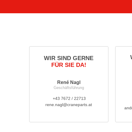
WIR SIND GERNE
FÜR SIE DA!
René Nagl
Geschäftsführung
+43 7672 / 22713
rene.nagl@craneparts.at
and