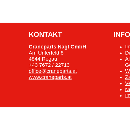
KONTAKT
INF
Craneparts Nagl GmbH
I
Am Unterfeld 8
D
4844 Regau
A
+43 7672 / 22713
G
office@craneparts.at
W
www.craneparts.at
Z
V
N
I