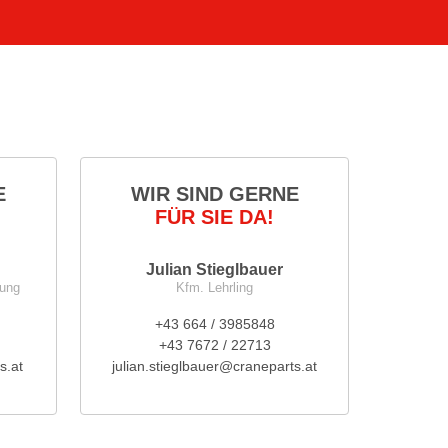
E
WIR SIND GERNE
FÜR SIE DA!
Julian Stieglbauer
nung
Kfm. Lehrling
+43 664 / 3985848
+43 7672 / 22713
s.at
julian.stieglbauer@craneparts.at