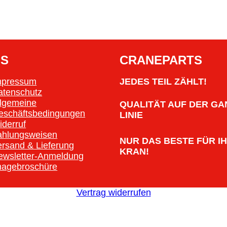
OS
CRANEPARTS
mpressum
JEDES TEIL ZÄHLT!
atenschutz
llgemeine
QUALITÄT AUF DER GA
eschäftsbedingungen
LINIE
iderruf
ahlungsweisen
NUR DAS BESTE FÜR I
ersand & Lieferung
KRAN!
ewsletter-Anmeldung
magebroschüre
Vertrag widerrufen