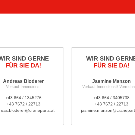
WIR SIND GERNE
WIR SIND GERN
FÜR SIE DA!
FÜR SIE DA!
Andreas Bloderer
Jasmine Manzon
Verkauf Innendienst
Verkauf Innendienst/ Verrech
+43 664 / 1345276
+43 664 / 3405738
+43 7672 / 22713
+43 7672 / 22713
reas.bloderer@craneparts.at
jasmine.manzon@cranepart